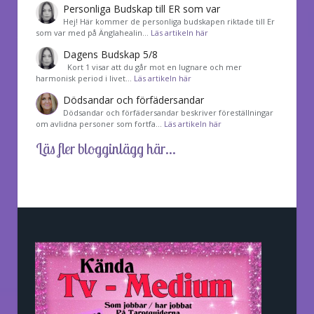
Personliga Budskap till ER som var
Hej! Här kommer de personliga budskapen riktade till Er
som var med på Änglahealin…
Läs artikeln här
Dagens Budskap 5/8
Kort 1 visar att du går mot en lugnare och mer
harmonisk period i livet…
Läs artikeln här
Dödsandar och förfädersandar
Dödsandar och förfädersandar beskriver föreställningar
om avlidna personer som fortfa…
Läs artikeln här
Läs fler blogginlägg här...