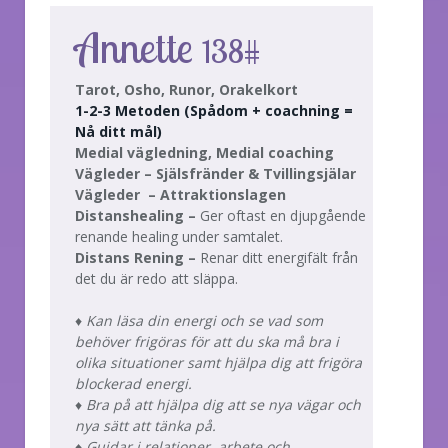
Annette
138#
Tarot, Osho, Runor, Orakelkort
1-2-3 Metoden (Spådom + coachning =
Nå ditt mål)
Medial vägledning, Medial coaching
Vägleder – Själsfränder & Tvillingsjälar
Vägleder – Attraktionslagen
Distanshealing –
Ger oftast en djupgående
renande healing under samtalet.
Distans Rening –
Renar ditt energifält från
det du är redo att släppa.
♦ K
an läsa din energi och se vad som
behöver frigöras för att du ska må bra i
olika situationer samt hjälpa dig att frigöra
blockerad energi.
♦ B
ra på att hjälpa dig att se nya vägar och
nya sätt att tänka på.
♦ G
uidar i relationer, arbete och