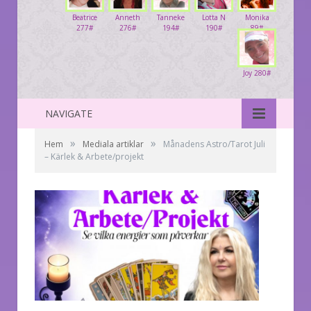
Beatrice
Anneth
Tanneke
Lotta N
Monika
277#
276#
194#
190#
89#
Joy 280#
NAVIGATE
»
»
Hem
Mediala artiklar
Månadens Astro/Tarot Juli
– Kärlek & Arbete/projekt