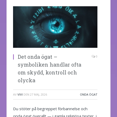
Det onda ögat –
0
symboliken handlar ofta
om skydd, kontroll och
olycka
AV
VIVI
DEN
27 MAJ, 2026
ONDA ÖGAT
Du stöter på begreppet förbannelse och
onda ögat överallt — i gamla religiösa texter, i