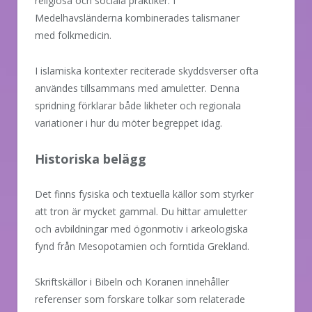
religiösa och sociala praktiker. I
Medelhavsländerna kombinerades talismaner
med folkmedicin.
I islamiska kontexter reciterade skyddsverser ofta
användes tillsammans med amuletter. Denna
spridning förklarar både likheter och regionala
variationer i hur du möter begreppet idag.
Historiska belägg
Det finns fysiska och textuella källor som styrker
att tron är mycket gammal. Du hittar amuletter
och avbildningar med ögonmotiv i arkeologiska
fynd från Mesopotamien och forntida Grekland.
Skriftskällor i Bibeln och Koranen innehåller
referenser som forskare tolkar som relaterade