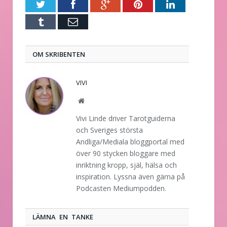
Twitter
Facebook
Google+
Pinterest
LinkedIn
Tumblr
E-
post
OM SKRIBENTEN
VIVI
Website
Vivi Linde driver Tarotguiderna
och Sveriges största
Andliga/Mediala bloggportal med
över 90 stycken bloggare med
inriktning kropp, själ, hälsa och
inspiration. Lyssna även gärna på
Podcasten Mediumpodden.
LÄMNA EN TANKE