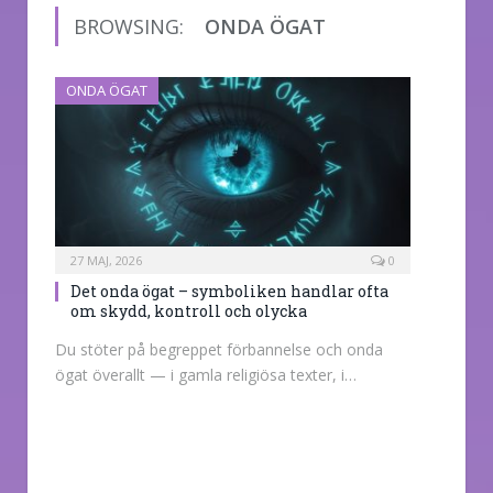
BROWSING:
ONDA ÖGAT
ONDA ÖGAT
27 MAJ, 2026
0
Det onda ögat – symboliken handlar ofta
om skydd, kontroll och olycka
Du stöter på begreppet förbannelse och onda
ögat överallt — i gamla religiösa texter, i…