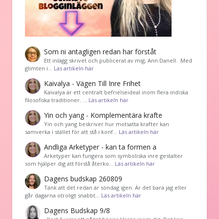
Som ni antagligen redan har förståt
Ett inlägg skrivet och publicerat av mig, Ann Danell. Med
glimten i…
Läs artikeln här
Kaivalya - Vägen Till Inre Frihet
Kaivalya är ett centralt befrielseideal inom flera indiska
filosofiska traditioner. …
Läs artikeln här
Yin och yang - Komplementära krafte
Yin och yang beskriver hur motsatta krafter kan
samverka i stället för att stå i konf…
Läs artikeln här
Andliga Arketyper - kan ta formen a
Arketyper kan fungera som symboliska inre gestalter
som hjälper dig att förstå återko…
Läs artikeln här
Dagens budskap 260809
Tänk att det redan är söndag igen. Är det bara jag eller
går dagarna otroligt snabbt…
Läs artikeln här
Dagens Budskap 9/8