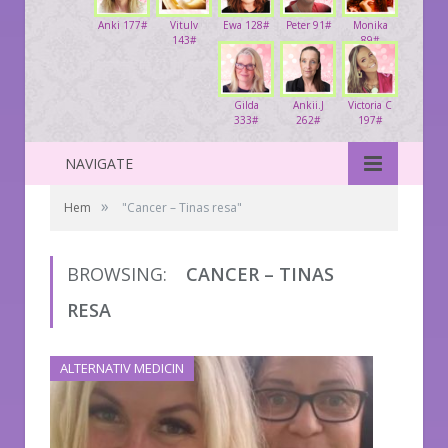
Anki 177#
Vitulv
Ewa 128#
Peter 91#
Monika
143#
89#
Gilda
Ankii.J
Victoria C
333#
262#
197#
NAVIGATE
»
Hem
"Cancer – Tinas resa"
BROWSING:
CANCER – TINAS
RESA
ALTERNATIV MEDICIN