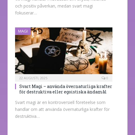
och positiv påverkan, medan svart magi
fokuserar…
MAGI
22 AUGUSTI, 2025
0
Svart Magi – använda övernaturliga krafter
för destruktiva eller egoistiska ändamål
Svart magi är en kontroversiell företeelse som
handlar om att använda övernaturliga krafter för
destruktiva…