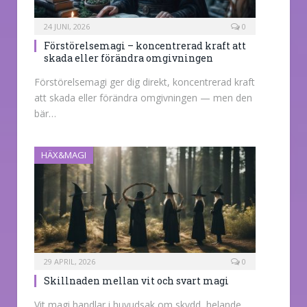
24 JUNI, 2026
0
Förstörelsemagi – koncentrerad kraft att
skada eller förändra omgivningen
Förstörelsemagi ger dig direkt, koncentrerad kraft
att skada eller förändra omgivningen — men den
bär…
HÄX&MAGI
29 APRIL, 2026
0
Skillnaden mellan vit och svart magi
Vit magi handlar i huvudsak om skydd, helande