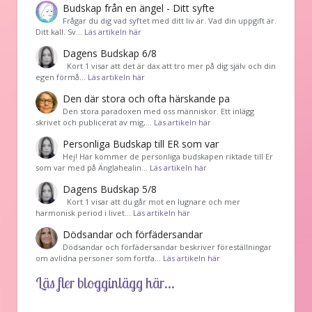
Budskap från en ängel - Ditt syfte
Frågar du dig vad syftet med ditt liv är. Vad din uppgift är.
Ditt kall. Sv…
Läs artikeln här
Dagens Budskap 6/8
Kort 1 visar att det är dax att tro mer på dig själv och din
egen förmå…
Läs artikeln här
Den där stora och ofta härskande pa
Den stora paradoxen med oss människor. Ett inlägg
skrivet och publicerat av mig,…
Läs artikeln här
Personliga Budskap till ER som var
Hej! Här kommer de personliga budskapen riktade till Er
som var med på Änglahealin…
Läs artikeln här
Dagens Budskap 5/8
Kort 1 visar att du går mot en lugnare och mer
harmonisk period i livet…
Läs artikeln här
Dödsandar och förfädersandar
Dödsandar och förfädersandar beskriver föreställningar
om avlidna personer som fortfa…
Läs artikeln här
Läs fler blogginlägg här...