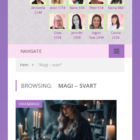
Annarella
Anki 177#
Marie 93#
Peter 91#
Naina 88#
214#
Gilda
Jennifer
Ingrid
Carina
333#
239#
Tove 234#
232#
NAVIGATE
»
Hem
"Magi – svart"
BROWSING:
MAGI – SVART
HÄX&MAGI