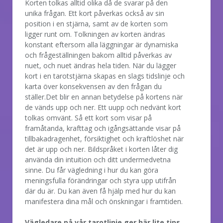
Korten tolkas alltid olika då de svarar på den
unika frågan. Ett kort påverkas också av sin
position i en stjärna, samt av de korten som
ligger runt om. Tolkningen av korten ändras
konstant eftersom alla läggningar är dynamiska
och frågeställningen bakom alltid påverkas av
nuet, och nuet ändras hela tiden. När du lägger
kort i en tarotstjärna skapas en slags tidslinje och
karta över konsekvensen av den frågan du
ställer.Det blir en annan betydelse på kortens när
de vänds upp och ner. Ett uupp och nedvänt kort
tolkas omvänt. Så ett kort som visar på
framåtanda, krafttag och igångsättande visar på
tillbakadragenhet, försiktighet och kraftlöshet när
det är upp och ner. Bildspråket i korten låter dig
använda din intuition och ditt undermedvetna
sinne. Du får vägledning i hur du kan göra
meningsfulla förändringar och styra upp utifrån
där du är. Du kan även få hjälp med hur du kan
manifestera dina mål och önskningar i framtiden.
Vägledare på vår tarotlinje ger här lite tips