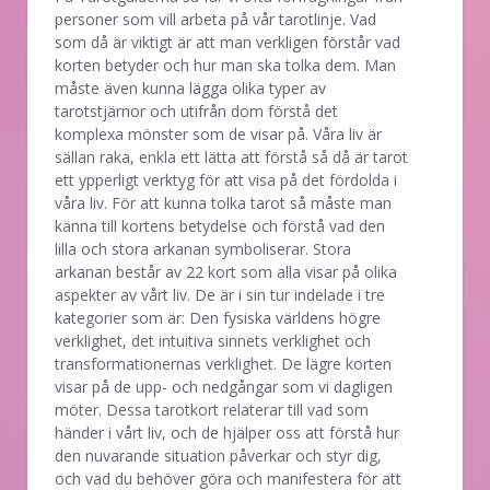
personer som vill arbeta på vår tarotlinje. Vad
som då är viktigt är att man verkligen förstår vad
korten betyder och hur man ska tolka dem. Man
måste även kunna lägga olika typer av
tarotstjärnor och utifrån dom förstå det
komplexa mönster som de visar på. Våra liv är
sällan raka, enkla ett lätta att förstå så då är tarot
ett ypperligt verktyg för att visa på det fördolda i
våra liv. För att kunna tolka tarot så måste man
känna till kortens betydelse och förstå vad den
lilla och stora arkanan symboliserar. Stora
arkanan består av 22 kort som alla visar på olika
aspekter av vårt liv. De är i sin tur indelade i tre
kategorier som är: Den fysiska världens högre
verklighet, det intuitiva sinnets verklighet och
transformationernas verklighet. De lägre korten
visar på de upp- och nedgångar som vi dagligen
möter. Dessa tarotkort relaterar till vad som
händer i vårt liv, och de hjälper oss att förstå hur
den nuvarande situation påverkar och styr dig,
och vad du behöver göra och manifestera för att