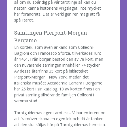
så om du spår dig på vår tarotlinje så kan du
nästan känna historiens vingslaget, inte mycket
har förändrats. Det är verkligen ren magi att få
spå i tarot.
Samlingen Pierpont-Morgan
Bergamo
En kortlek, som även är känd som Colleoni-
Baglioni och Francesco Sforza, tillverkades runt
år 1451. Från början bestod den av 78 kort, men
den nuvarande samlingen innehåller 74 stycken.
Av dessa återfinns 35 kort på biblioteket
Pierpont-Morgan i New York, medan det
italienska muséet Accademia Carrara i Bergamo
har 26 kort i sin katalog. 13 av korten finns i en
privat samling tillhörande familjen Colleoni i
samma stad.
Tarotguidernas egen tarotlek – Vi har en intention
att framöver skapa en egen lek och då är tanken
att den ska säljas här på Tarotguidernas hemsida.