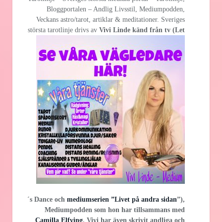
Bloggportalen – Andlig Livsstil, Mediumpodden,
Veckans astro/tarot, artiklar & meditationer. Sveriges
största
tarotlinje drivs av
Vivi Linde känd från tv (Let
´s Dance och
mediumserien ”Livet på andra sidan
”),
Mediumpodden som hon har tillsammans med
Camilla Elfving
. Vivi har även skrivit andliga och