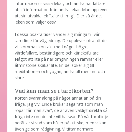
information ur vissa lekar, och andra har lättare
att få information från andra lekar. Man upplever
att sin utvalda lek ”talar till mig”. Eller så är det
leken som väljer oss?
I dessa osäkra tider vänder sig många till vår
tarotlinje för vägledning. De upplever ofta att de
vill komma i kontakt med något högre,
värdefullare, beständigare och kärleksfullare.
Något att lita på när omgivningen rämnar eller
åtminstone skakar lite. En del söker sig till
meditationen och yogan, andra till medium och
siare.
Vad kan man se i tarotkorten?
Korten svarar aldrig på något annat än på din
fråga, jag Vivi Linde brukar säga ”att som man
ropar får man svar”, de är även väldigt direkta så
fråga inte om du inte vill ha svar. På vår tarotlinje
berättar vi vad som håller på att ske, men vi kan
även ge som rådgivning. Vi tittar närmare