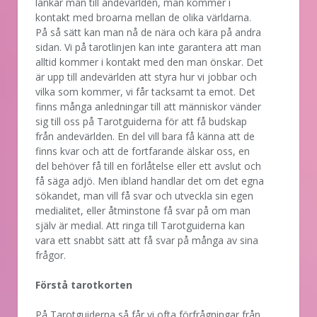
länkar man till andevärlden, man kommer i
kontakt med broarna mellan de olika världarna.
På så sätt kan man nå de nära och kära på andra
sidan. Vi på tarotlinjen kan inte garantera att man
alltid kommer i kontakt med den man önskar. Det
är upp till andevärlden att styra hur vi jobbar och
vilka som kommer, vi får tacksamt ta emot. Det
finns många anledningar till att människor vänder
sig till oss på Tarotguiderna för att få budskap
från andevärlden. En del vill bara få känna att de
finns kvar och att de fortfarande älskar oss, en
del behöver få till en förlåtelse eller ett avslut och
få säga adjö. Men ibland handlar det om det egna
sökandet, man vill få svar och utveckla sin egen
medialitet, eller åtminstone få svar på om man
själv är medial. Att ringa till Tarotguiderna kan
vara ett snabbt sätt att få svar på många av sina
frågor.
Förstå tarotkorten
På Tarotguiderna så får vi ofta förfrågningar från