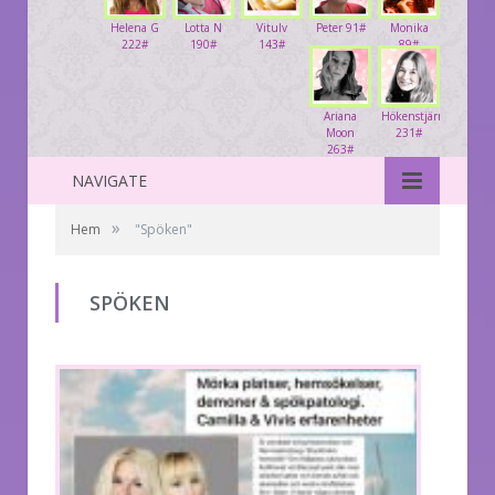
Helena G
Lotta N
Vitulv
Peter 91#
Monika
222#
190#
143#
89#
Ariana
Hökenstjärna
Moon
231#
263#
NAVIGATE
»
Hem
"Spöken"
SPÖKEN