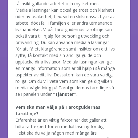
få insikt gällande arbetet och mycket mer.
Mediala läsningar kan också ge tröst och klarhet i
tider av osäkerhet, t.ex. vid en skilsmässa, byte av
arbete, dödsfall i familjen eller andra utmanande
livshändelser. Vi på Tarotguidernas tarotlinje kan
också vara till hjälp för personlig utveckling och
omvandling. Du kan använda mediala läsningar
för att få ett klargörande samt insikter om ditt livs
syfte, få kontakt med sin andliga guide och
upptäcka dina livsläxor. Mediala läsningar kan ge
en mängd information som är till hjälp i så många
aspekter av ditt liv. Dessutom kan de vara väldigt
roliga! Om du vill veta vem som kan ge dig vilken
medial vägledning på Tarotguidernas tarotlinje så
se i panelen under
”Tjänster”
.
Vem ska man välja på Tarotguidernas
tarotlinje?
Erfarenhet är en viktig faktor när det gäller att
hitta rätt expert för en medial läsning för dig.
Helst ska du välja någon med många års