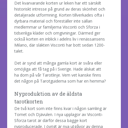
Det kvarvarande korten ur leken har ett särskilt
historiskt intresse på grund av deras skönhet och
detaljerade utformning. Korten tillverkades ofta i
dyrbara material och föreställer inte sällan
medlemmar ur familjerna Visconti och Sforza i
tidsenliga kläder och omgivningar. Därmed ger
också korten en inblick i adelns liv i renässansens
Milano, där släkten Visconti har bott sedan 1200-
talet.
Det är synd att många gamla kort är svåra eller
omöjliga att få tag på i Sverige. Hade älskat att
ha dom på vår Tarotlinje. Vem vet kanske finns
det någon på Tarotguiderna som har en hemma?
Nyproduktion av de äldsta
tarotkorten
De två kort som inte finns kvar i någon samling är
Tornet och Djävulen. I nya upplagor av Visconti-
Sforza tarot är därför dessa bägge kort
nyproducerade. I övrigt är nya utgåvor av denna