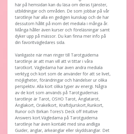
här på hemsidan kan du läsa om deras tjänster,
utbildningar och områden. De som jobbar på vår
tarotlinje har alla en gedigen kunskap och de har
dessutom hållit på inom det mediala i många år.
Många håller även kurser och föreläsningar samt
dyker upp på mässor. Du kan finna mer info på
din favoritvägledares sida.
Vanligaste när man ringer till Tarotguiderna
tarotlinje är att man vill att vi tittar i våra
tarotkort. Vägledarna har även andra mediala
verktyg och kort som de använder för att se livet,
möjligheter, förändringar och händelser ur olika
perspektiv. Alla kort olika typer av energi. Några
av de kort som används på Tarotguidernas
tarotlinje är Tarot, OSHO Tarot, Änglatarot,
Änglakort, Orakelkort, Kraftdjurskort,Runkort,
Runor och Birkan Tores’s Deck off Intuitive
Answers kort.Vägledarna på Tarotguiderna
tarotlinje har även kontakt med sina andliga
Guider, änglar, ärkeänglar eller skyddsänglar. Det