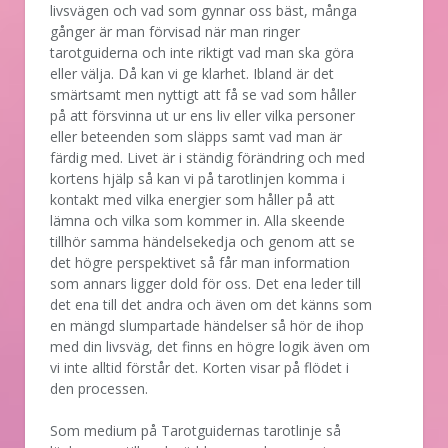
livsvägen och vad som gynnar oss bäst, många
gånger är man förvisad när man ringer
tarotguiderna och inte riktigt vad man ska göra
eller välja. Då kan vi ge klarhet. Ibland är det
smärtsamt men nyttigt att få se vad som håller
på att försvinna ut ur ens liv eller vilka personer
eller beteenden som släpps samt vad man är
färdig med. Livet är i ständig förändring och med
kortens hjälp så kan vi på tarotlinjen komma i
kontakt med vilka energier som håller på att
lämna och vilka som kommer in. Alla skeende
tillhör samma händelsekedja och genom att se
det högre perspektivet så får man information
som annars ligger dold för oss. Det ena leder till
det ena till det andra och även om det känns som
en mängd slumpartade händelser så hör de ihop
med din livsväg, det finns en högre logik även om
vi inte alltid förstår det. Korten visar på flödet i
den processen.
Som medium på Tarotguidernas tarotlinje så