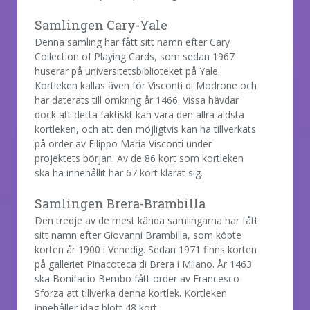
Samlingen Cary-Yale
Denna samling har fått sitt namn efter Cary
Collection of Playing Cards, som sedan 1967
huserar på universitetsbiblioteket på Yale.
Kortleken kallas även för Visconti di Modrone och
har daterats till omkring år 1466. Vissa hävdar
dock att detta faktiskt kan vara den allra äldsta
kortleken, och att den möjligtvis kan ha tillverkats
på order av Filippo Maria Visconti under
projektets början. Av de 86 kort som kortleken
ska ha innehållit har 67 kort klarat sig.
Samlingen Brera-Brambilla
Den tredje av de mest kända samlingarna har fått
sitt namn efter Giovanni Brambilla, som köpte
korten år 1900 i Venedig. Sedan 1971 finns korten
på galleriet Pinacoteca di Brera i Milano. År 1463
ska Bonifacio Bembo fått order av Francesco
Sforza att tillverka denna kortlek. Kortleken
innehåller idag blott 48 kort.