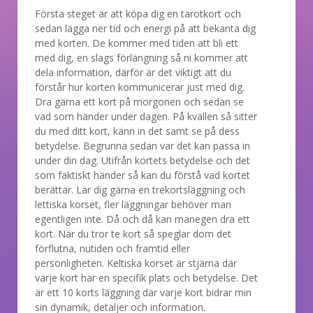
Första steget är att köpa dig en tarotkort och
sedan lägga ner tid och energi på att bekanta dig
med korten. De kommer med tiden att bli ett
med dig, en slags förlängning så ni kommer att
dela information, därför är det viktigt att du
förstår hur korten kommunicerar just med dig.
Dra gärna ett kort på morgonen och sedan se
vad som händer under dagen. På kvällen så sitter
du med ditt kort, känn in det samt se på dess
betydelse. Begrunna sedan var det kan passa in
under din dag. Utifrån kortets betydelse och det
som faktiskt händer så kan du förstå vad kortet
berättar. Lär dig gärna en trekortsläggning och
lettiska korset, fler läggningar behöver man
egentligen inte. Då och då kan manegen dra ett
kort. När du tror te kort så speglar dom det
förflutna, nutiden och framtid eller
personligheten. Keltiska korset är stjärna där
varje kort har en specifik plats och betydelse. Det
är ett 10 korts läggning där varje kort bidrar min
sin dynamik, detaljer och information.