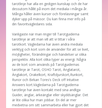
tarotlinje har alla en gedigen kunskap och de har
dessutom hållit på inom det mediala i många år.
Många håller även kurser och föreläsningar samt
dyker upp på mässor. Du kan finna mer info på
din favoritvägledares sida.
Vanligaste när man ringer till Tarotguiderna
tarotlinje är att man vill att vi tittar i våra
tarotkort. Vägledarna har även andra mediala
verktyg och kort som de använder för att se livet,
möjligheter, förändringar och händelser ur olika
perspektiv. Alla kort olika typer av energi. Några
av de kort som används på Tarotguidernas
tarotlinje är Tarot, OSHO Tarot, Änglatarot,
Änglakort, Orakelkort, Kraftdjurskort,Runkort,
Runor och Birkan Tores’s Deck off Intuitive
Answers kort.Vägledarna på Tarotguiderna
tarotlinje har även kontakt med sina andliga
Guider, änglar, ärkeänglar eller skyddsänglar. Det
är lite olika hur man jobbar. En del är mer
medvetna om sitt sammarbeta eller har gjort det