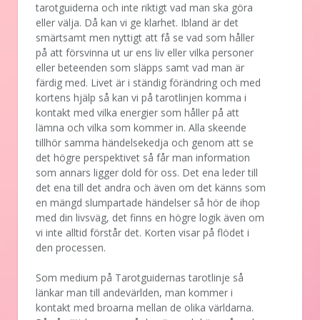
tarotguiderna och inte riktigt vad man ska göra
eller välja. Då kan vi ge klarhet. Ibland är det
smärtsamt men nyttigt att få se vad som håller
på att försvinna ut ur ens liv eller vilka personer
eller beteenden som släpps samt vad man är
färdig med. Livet är i ständig förändring och med
kortens hjälp så kan vi på tarotlinjen komma i
kontakt med vilka energier som håller på att
lämna och vilka som kommer in. Alla skeende
tillhör samma händelsekedja och genom att se
det högre perspektivet så får man information
som annars ligger dold för oss. Det ena leder till
det ena till det andra och även om det känns som
en mängd slumpartade händelser så hör de ihop
med din livsväg, det finns en högre logik även om
vi inte alltid förstår det. Korten visar på flödet i
den processen.
Som medium på Tarotguidernas tarotlinje så
länkar man till andevärlden, man kommer i
kontakt med broarna mellan de olika världarna.