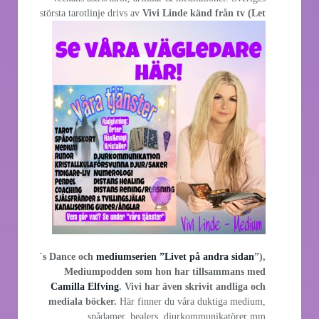
största
tarotlinje drivs av
Vivi Linde känd från tv (Let
´s Dance och
mediumserien ”Livet på andra sidan
”),
Mediumpodden som hon har tillsammans med
Camilla Elfving
. Vivi har även skrivit andliga och
mediala böcker.
Här finner du våra duktiga medium,
spådamer, healers, djurkommunikatörer mm