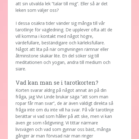
att sin utvalda lek ”talar till mig”. Eller så är det
leken som väljer oss?
I dessa osäkra tider vänder sig många till vår
tarotlinje för vägledning. De upplever ofta att de
vill komma i kontakt med något högre,
värdefullare, beständigare och kärleksfullare.
Något att lita på när omgivningen rämnar eller
åtminstone skakar lite. En del söker sig till
meditationen och yogan, andra till medium och
siare.
Vad kan man se i tarotkorten?
Korten svarar aldrig på något annat än på din
fråga, jag Vivi Linde brukar säga ”att som man
ropar får man svar”, de är även väldigt direkta så
fråga inte om du inte vill ha svar. På vår tarotlinje
berättar vi vad som håller på att ske, men vi kan
även ge som rådgivning. Vi tittar närmare
livsvägen och vad som gynnar oss bäst, många
gånger är man förvisad när man ringer