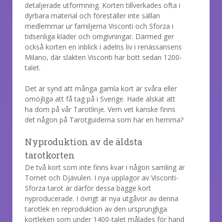
detaljerade utformning. Korten tillverkades ofta i
dyrbara material och föreställer inte sällan
medlemmar ur familjerna Visconti och Sforza i
tidsenliga kläder och omgivningar. Därmed ger
också korten en inblick i adelns liv i renässansens
Milano, där släkten Visconti har bott sedan 1200-
talet.
Det är synd att många gamla kort är svåra eller
omöjliga att få tag på i Sverige. Hade älskat att
ha dom på vår Tarotlinje. Vem vet kanske finns
det någon på Tarotguiderna som har en hemma?
Nyproduktion av de äldsta
tarotkorten
De två kort som inte finns kvar i någon samling är
Tornet och Djävulen. I nya upplagor av Visconti-
Sforza tarot är därför dessa bägge kort
nyproducerade. I övrigt är nya utgåvor av denna
tarotlek en reproduktion av den ursprungliga
kortleken som under 1400-talet målades för hand