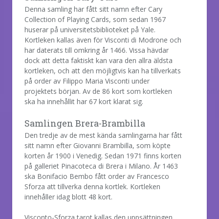
Denna samling har fått sitt namn efter Cary
Collection of Playing Cards, som sedan 1967
huserar på universitetsbiblioteket på Yale.
Kortleken kallas även för Visconti di Modrone och
har daterats till omkring år 1466. Vissa hävdar
dock att detta faktiskt kan vara den allra äldsta
kortleken, och att den möjligtvis kan ha tillverkats
på order av Filippo Maria Visconti under
projektets början. Av de 86 kort som kortleken
ska ha innehållit har 67 kort klarat sig.
Samlingen Brera-Brambilla
Den tredje av de mest kända samlingarna har fått
sitt namn efter Giovanni Brambilla, som köpte
korten år 1900 i Venedig. Sedan 1971 finns korten
på galleriet Pinacoteca di Brera i Milano. År 1463
ska Bonifacio Bembo fått order av Francesco
Sforza att tillverka denna kortlek. Kortleken
innehåller idag blott 48 kort.
Visconto-Sforza tarot kallas den uppsättningen