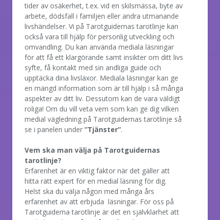
tider av osäkerhet, t.ex. vid en skilsmässa, byte av
arbete, dödsfall i familjen eller andra utmanande
livshändelser. Vi på Tarotguidernas tarotlinje kan
också vara till hjälp för personlig utveckling och
omvandling. Du kan använda mediala läsningar
för att få ett klargörande samt insikter om ditt livs
syfte, få kontakt med sin andliga guide och
upptäcka dina livsläxor. Mediala läsningar kan ge
en mängd information som är till hjälp i så många
aspekter av ditt liv. Dessutom kan de vara väldigt
roliga! Om du vill veta vem som kan ge dig vilken
medial vägledning på Tarotguidernas tarotlinje så
se i panelen under
”Tjänster”
.
Vem ska man välja på Tarotguidernas
tarotlinje?
Erfarenhet är en viktig faktor när det gäller att
hitta rätt expert för en medial läsning för dig.
Helst ska du välja någon med många års
erfarenhet av att erbjuda läsningar. För oss på
Tarotguiderna tarotlinje är det en självklarhet att