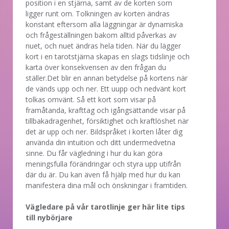
position i en stjärna, samt av de korten som
ligger runt om. Tolkningen av korten ändras
konstant eftersom alla läggningar är dynamiska
och frågeställningen bakom alltid påverkas av
nuet, och nuet ändras hela tiden. När du lägger
kort i en tarotstjärna skapas en slags tidslinje och
karta över konsekvensen av den frågan du
ställer.Det blir en annan betydelse på kortens när
de vänds upp och ner. Ett uupp och nedvänt kort
tolkas omvänt. Så ett kort som visar på
framåtanda, krafttag och igångsättande visar på
tillbakadragenhet, försiktighet och kraftlöshet när
det är upp och ner. Bildspråket i korten låter dig
använda din intuition och ditt undermedvetna
sinne. Du får vägledning i hur du kan göra
meningsfulla förändringar och styra upp utifrån
där du är. Du kan även få hjälp med hur du kan
manifestera dina mål och önskningar i framtiden.
Vägledare på vår tarotlinje ger här lite tips
till nybörjare