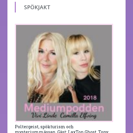
SPÖKJAKT
Poltergeist, spökturism och
mysteriummässan. Gäst: LaxTon Ghost, Tony