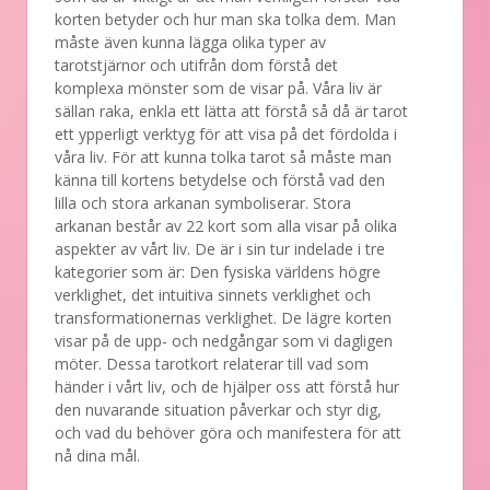
korten betyder och hur man ska tolka dem. Man
måste även kunna lägga olika typer av
tarotstjärnor och utifrån dom förstå det
komplexa mönster som de visar på. Våra liv är
sällan raka, enkla ett lätta att förstå så då är tarot
ett ypperligt verktyg för att visa på det fördolda i
våra liv. För att kunna tolka tarot så måste man
känna till kortens betydelse och förstå vad den
lilla och stora arkanan symboliserar. Stora
arkanan består av 22 kort som alla visar på olika
aspekter av vårt liv. De är i sin tur indelade i tre
kategorier som är: Den fysiska världens högre
verklighet, det intuitiva sinnets verklighet och
transformationernas verklighet. De lägre korten
visar på de upp- och nedgångar som vi dagligen
möter. Dessa tarotkort relaterar till vad som
händer i vårt liv, och de hjälper oss att förstå hur
den nuvarande situation påverkar och styr dig,
och vad du behöver göra och manifestera för att
nå dina mål.