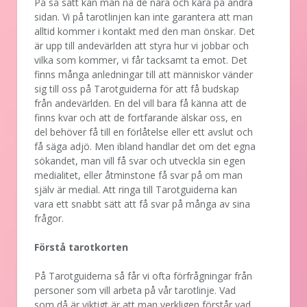
På så sätt kan man nå de nära och kära på andra
sidan. Vi på tarotlinjen kan inte garantera att man
alltid kommer i kontakt med den man önskar. Det
är upp till andevärlden att styra hur vi jobbar och
vilka som kommer, vi får tacksamt ta emot. Det
finns många anledningar till att människor vänder
sig till oss på Tarotguiderna för att få budskap
från andevärlden. En del vill bara få känna att de
finns kvar och att de fortfarande älskar oss, en
del behöver få till en förlåtelse eller ett avslut och
få säga adjö. Men ibland handlar det om det egna
sökandet, man vill få svar och utveckla sin egen
medialitet, eller åtminstone få svar på om man
själv är medial. Att ringa till Tarotguiderna kan
vara ett snabbt sätt att få svar på många av sina
frågor.
Förstå tarotkorten
På Tarotguiderna så får vi ofta förfrågningar från
personer som vill arbeta på vår tarotlinje. Vad
som då är viktigt är att man verkligen förstår vad