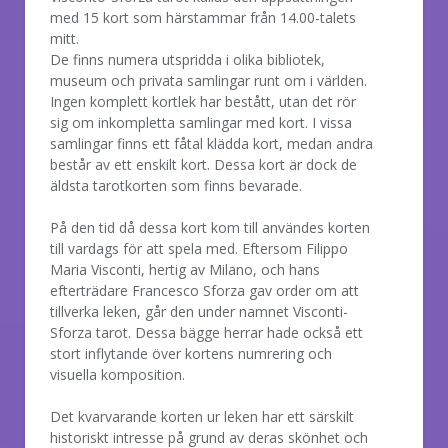
med 15 kort som härstammar från 14.00-talets
mitt.
De finns numera utspridda i olika bibliotek,
museum och privata samlingar runt om i världen.
Ingen komplett kortlek har bestått, utan det rör
sig om inkompletta samlingar med kort. I vissa
samlingar finns ett fåtal klädda kort, medan andra
består av ett enskilt kort. Dessa kort är dock de
äldsta tarotkorten som finns bevarade.
På den tid då dessa kort kom till användes korten
till vardags för att spela med. Eftersom Filippo
Maria Visconti, hertig av Milano, och hans
efterträdare Francesco Sforza gav order om att
tillverka leken, går den under namnet Visconti-
Sforza tarot. Dessa bägge herrar hade också ett
stort inflytande över kortens numrering och
visuella komposition.
Det kvarvarande korten ur leken har ett särskilt
historiskt intresse på grund av deras skönhet och