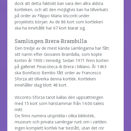
dock att detta faktiskt kan vara den allra äldsta
kortleken, och att den möjligtvis kan ha tillverkats
på order av Filippo Maria Visconti under
projektets början. Av de 86 kort som kortleken
ska ha innehållit har 67 kort klarat sig.
Samlingen Brera-Brambilla
Den tredje av de mest kända samlingarna har fått
sitt namn efter Giovanni Brambilla, som köpte
korten år 1900 i Venedig. Sedan 1971 finns korten
på galleriet Pinacoteca di Brera i Milano. År 1463
ska Bonifacio Bembo fått order av Francesco
Sforza att tillverka denna kortlek. Kortleken
innehåller idag blott 48 kort.
Visconto-Sforza tarot kallas den uppsättningen
med 15 kort som härstammar från 14.00-talets
mitt.
De finns numera utspridda i olika bibliotek,
museum och privata samlingar runt om i världen.
Ingen komplett kortlek har bestått, utan det rör