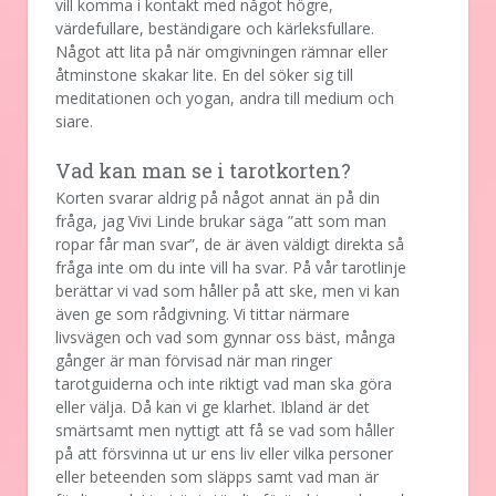
vill komma i kontakt med något högre,
värdefullare, beständigare och kärleksfullare.
Något att lita på när omgivningen rämnar eller
åtminstone skakar lite. En del söker sig till
meditationen och yogan, andra till medium och
siare.
Vad kan man se i tarotkorten?
Korten svarar aldrig på något annat än på din
fråga, jag Vivi Linde brukar säga ”att som man
ropar får man svar”, de är även väldigt direkta så
fråga inte om du inte vill ha svar. På vår tarotlinje
berättar vi vad som håller på att ske, men vi kan
även ge som rådgivning. Vi tittar närmare
livsvägen och vad som gynnar oss bäst, många
gånger är man förvisad när man ringer
tarotguiderna och inte riktigt vad man ska göra
eller välja. Då kan vi ge klarhet. Ibland är det
smärtsamt men nyttigt att få se vad som håller
på att försvinna ut ur ens liv eller vilka personer
eller beteenden som släpps samt vad man är