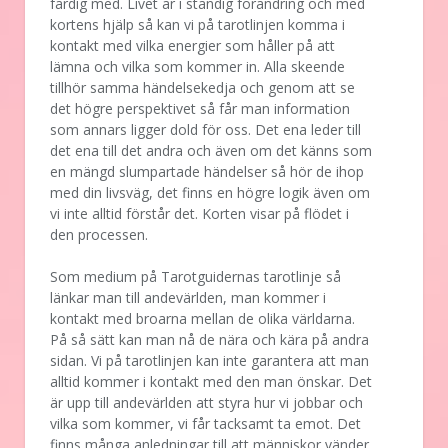
färdig med. Livet är i ständig förändring och med
kortens hjälp så kan vi på tarotlinjen komma i
kontakt med vilka energier som håller på att
lämna och vilka som kommer in. Alla skeende
tillhör samma händelsekedja och genom att se
det högre perspektivet så får man information
som annars ligger dold för oss. Det ena leder till
det ena till det andra och även om det känns som
en mängd slumpartade händelser så hör de ihop
med din livsväg, det finns en högre logik även om
vi inte alltid förstår det. Korten visar på flödet i
den processen.
Som medium på Tarotguidernas tarotlinje så
länkar man till andevärlden, man kommer i
kontakt med broarna mellan de olika världarna.
På så sätt kan man nå de nära och kära på andra
sidan. Vi på tarotlinjen kan inte garantera att man
alltid kommer i kontakt med den man önskar. Det
är upp till andevärlden att styra hur vi jobbar och
vilka som kommer, vi får tacksamt ta emot. Det
finns många anledningar till att människor vänder