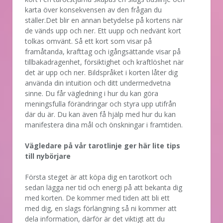
karta över konsekvensen av den frågan du
ställer.Det blir en annan betydelse på kortens när
de vänds upp och ner. Ett uupp och nedvänt kort
tolkas omvänt. Så ett kort som visar på
framåtanda, krafttag och igångsättande visar på
tillbakadragenhet, försiktighet och kraftlöshet när
det är upp och ner. Bildspråket i korten låter dig
använda din intuition och ditt undermedvetna
sinne. Du får vägledning i hur du kan göra
meningsfulla förändringar och styra upp utifrån
där du är. Du kan även få hjälp med hur du kan
manifestera dina mål och önskningar i framtiden.
Vägledare på vår tarotlinje ger här lite tips
till nybörjare
Första steget är att köpa dig en tarotkort och
sedan lägga ner tid och energi på att bekanta dig
med korten. De kommer med tiden att bli ett
med dig, en slags förlängning så ni kommer att
dela information, därför är det viktigt att du