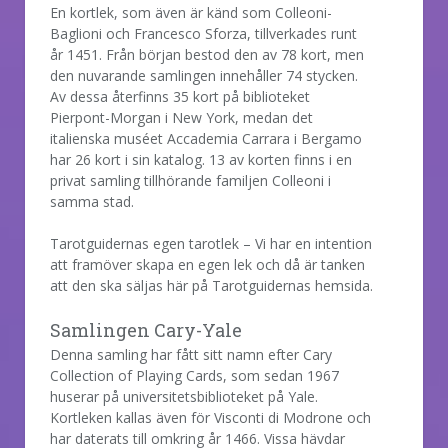
En kortlek, som även är känd som Colleoni-
Baglioni och Francesco Sforza, tillverkades runt
år 1451. Från början bestod den av 78 kort, men
den nuvarande samlingen innehåller 74 stycken.
Av dessa återfinns 35 kort på biblioteket
Pierpont-Morgan i New York, medan det
italienska muséet Accademia Carrara i Bergamo
har 26 kort i sin katalog. 13 av korten finns i en
privat samling tillhörande familjen Colleoni i
samma stad.
Tarotguidernas egen tarotlek – Vi har en intention
att framöver skapa en egen lek och då är tanken
att den ska säljas här på Tarotguidernas hemsida.
Samlingen Cary-Yale
Denna samling har fått sitt namn efter Cary
Collection of Playing Cards, som sedan 1967
huserar på universitetsbiblioteket på Yale.
Kortleken kallas även för Visconti di Modrone och
har daterats till omkring år 1466. Vissa hävdar