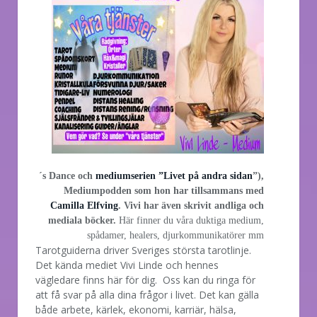
´s Dance och
mediumserien ”Livet på andra sidan
”),
Mediumpodden som hon har tillsammans med
Camilla Elfving
. Vivi har även skrivit andliga och
mediala böcker.
Här finner du våra duktiga medium,
spådamer, healers, djurkommunikatörer mm
Tarotguiderna driver Sveriges största tarotlinje.
Det kända mediet Vivi Linde och hennes
vägledare finns här för dig. Oss kan du ringa för
att få svar på alla dina frågor i livet. Det kan gälla
både arbete, kärlek, ekonomi, karriär, hälsa,