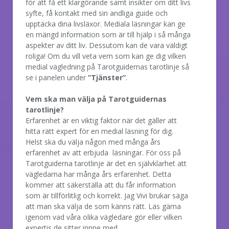
för att få ett klargörande samt insikter om ditt livs
syfte, få kontakt med sin andliga guide och
upptäcka dina livsläxor. Mediala läsningar kan ge
en mängd information som är till hjälp i så många
aspekter av ditt liv. Dessutom kan de vara väldigt
roliga! Om du vill veta vem som kan ge dig vilken
medial vägledning på Tarotguidernas tarotlinje så
se i panelen under
”Tjänster”
.
Vem ska man välja på Tarotguidernas
tarotlinje?
Erfarenhet är en viktig faktor när det gäller att
hitta rätt expert för en medial läsning för dig.
Helst ska du välja någon med många års
erfarenhet av att erbjuda läsningar. För oss på
Tarotguiderna tarotlinje är det en självklarhet att
vägledarna har många års erfarenhet. Detta
kommer att säkerställa att du får information
som är tillförlitlig och korrekt. Jag Vivi brukar säga
att man ska välja de som känns rätt. Läs gärna
igenom vad våra olika vägledare gör eller vilken
expertis de sitter innne med.