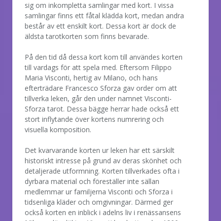
sig om inkompletta samlingar med kort. I vissa
samlingar finns ett fåtal klädda kort, medan andra
består av ett enskilt kort. Dessa kort är dock de
äldsta tarotkorten som finns bevarade.
På den tid då dessa kort kom till användes korten
till vardags för att spela med. Eftersom Filippo
Maria Visconti, hertig av Milano, och hans
efterträdare Francesco Sforza gav order om att
tillverka leken, går den under namnet Visconti-
Sforza tarot. Dessa bägge herrar hade också ett
stort inflytande över kortens numrering och
visuella komposition.
Det kvarvarande korten ur leken har ett särskilt
historiskt intresse på grund av deras skönhet och
detaljerade utformning. Korten tillverkades ofta i
dyrbara material och föreställer inte sällan
medlemmar ur familjerna Visconti och Sforza i
tidsenliga kläder och omgivningar. Därmed ger
också korten en inblick i adelns liv i renässansens