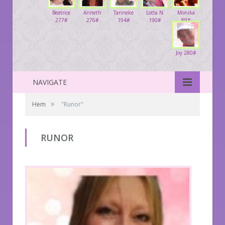
Beatrice
Anneth
Tanneke
Lotta N
Monika
277#
276#
194#
190#
89#
Joy 280#
NAVIGATE
»
Hem
"Runor"
RUNOR