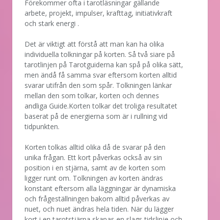
Förekommer ofta i tarotläsningar gällande
arbete, projekt, impulser, krafttag, initiativkraft
och stark energi .
Det är viktigt att förstå att man kan ha olika
individuella tolkningar på korten. Så två siare på
tarotlinjen på Tarotguiderna kan spå på olika sätt,
men ändå få samma svar eftersom korten alltid
svarar utifrån den som spår. Tolkningen länkar
mellan den som tolkar, korten och dennes
andliga Guide.Korten tolkar det troliga resultatet
baserat på de energierna som är i rullning vid
tidpunkten.
Korten tolkas alltid olika då de svarar på den
unika frågan. Ett kort påverkas också av sin
position i en stjärna, samt av de korten som
ligger runt om. Tolkningen av korten ändras
konstant eftersom alla läggningar är dynamiska
och frågeställningen bakom alltid påverkas av
nuet, och nuet ändras hela tiden. När du lägger
kort i en tarotstjärna skapas en slags tidslinje och