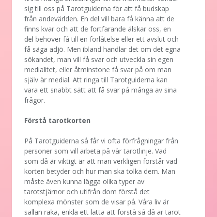
sig till oss på Tarotguiderna för att få budskap
från andevärlden. En del vill bara få känna att de
finns kvar och att de fortfarande älskar oss, en
del behöver få till en förlåtelse eller ett avslut och
få säga adjö. Men ibland handlar det om det egna
sökandet, man vill få svar och utveckla sin egen
medialitet, eller åtminstone få svar på om man
själv är medial. Att ringa till Tarotguiderna kan
vara ett snabbt sätt att få svar på många av sina
frågor.
Förstå tarotkorten
På Tarotguiderna så får vi ofta förfrågningar från
personer som vill arbeta på vår tarotlinje. Vad
som då är viktigt är att man verkligen förstår vad
korten betyder och hur man ska tolka dem. Man
måste även kunna lägga olika typer av
tarotstjärnor och utifrån dom förstå det
komplexa mönster som de visar på. Våra liv är
sällan raka, enkla ett lätta att förstå så då är tarot