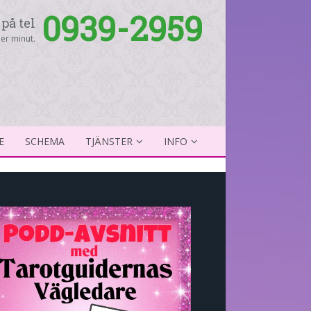
0939-2959
på tel
er minut.
E
SCHEMA
TJÄNSTER
INFO