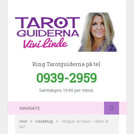
Ring Tarotguiderna på tel
0939-2959
Samtalspris 19:90 per minut.
NAVIGATE
»
»
Hem
Häx&Magi
10 typer av häxor – vilken är
du?