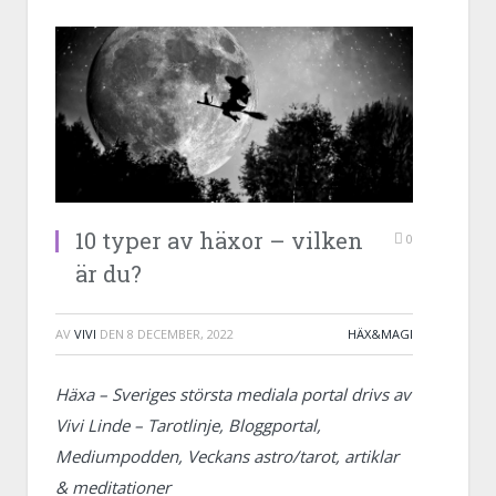
10 typer av häxor – vilken
0
är du?
AV
VIVI
DEN
8 DECEMBER, 2022
HÄX&MAGI
Häxa – Sveriges största mediala portal drivs av
Vivi Linde – Tarotlinje, Bloggportal,
Mediumpodden, Veckans astro/tarot, artiklar
& meditationer