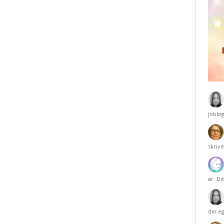
jobbi
skriv
är. Di
din e