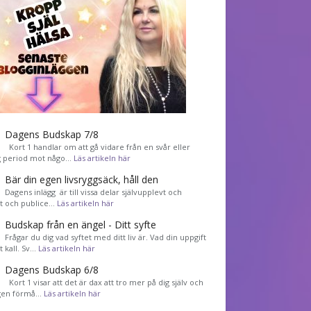
Dagens Budskap 7/8
Kort 1 handlar om att gå vidare från en svår eller
g period mot någo…
Läs artikeln här
Bär din egen livsryggsäck, håll den
Dagens inlägg är till vissa delar självupplevt och
et och publice…
Läs artikeln här
Budskap från en ängel - Ditt syfte
Frågar du dig vad syftet med ditt liv är. Vad din uppgift
tt kall. Sv…
Läs artikeln här
Dagens Budskap 6/8
Kort 1 visar att det är dax att tro mer på dig själv och
gen förmå…
Läs artikeln här