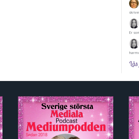
skriv
Er so
harmo
Läs 