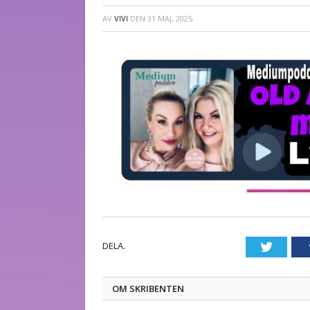
AV
VIVI
DEN
31 MAJ, 2025
DELA.
Twitte
OM SKRIBENTEN