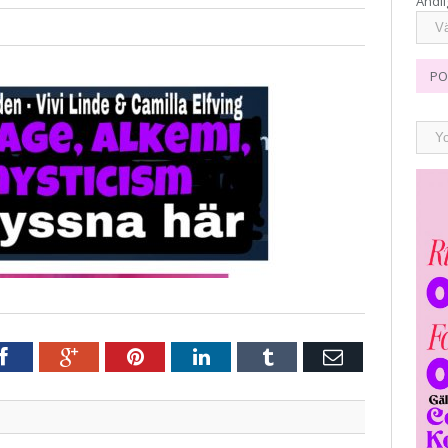
Andli
PO
r
Facebook
Google+
Pinterest
LinkedIn
Tumblr
E-
post