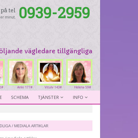
0939-2959
på tel
er minut.
följande vägledare tillgängliga
2#
Anki 177#
Vitulv 143#
Helena 59#
E
SCHEMA
TJÄNSTER
INFO
DLIGA / MEDIALA ARTIKLAR