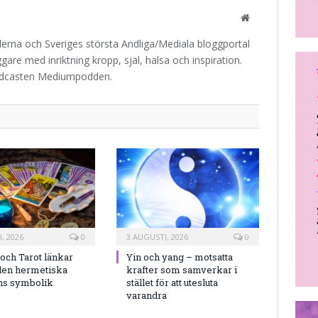
Website
iderna och Sveriges största Andliga/Mediala bloggportal
are med inriktning kropp, själ, hälsa och inspiration.
odcasten Mediumpodden.
, 2026
0
3 AUGUSTI, 2026
0
och Tarot länkar
Yin och yang – motsatta
en hermetiska
krafter som samverkar i
ns symbolik
stället för att utesluta
varandra