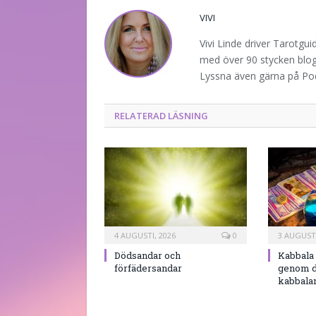
VIVI
Vivi Linde driver Tarotgu
med över 90 stycken blogg
Lyssna även gärna på P
RELATERAD LÄSNING
4 AUGUSTI, 2026
0
3 AUGUSTI
Dödsandar och
Kabbala 
förfädersandar
genom d
kabbala