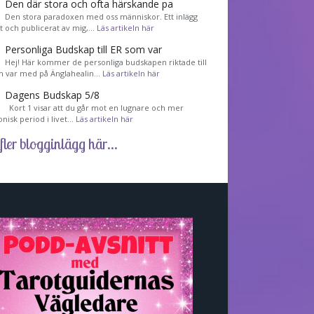
Den där stora och ofta härskande pa
Den stora paradoxen med oss människor. Ett inlägg
et och publicerat av mig,…
Läs artikeln här
Personliga Budskap till ER som var
Hej! Här kommer de personliga budskapen riktade till
m var med på Änglahealin…
Läs artikeln här
Dagens Budskap 5/8
Kort 1 visar att du går mot en lugnare och mer
nisk period i livet…
Läs artikeln här
fler blogginlägg här...