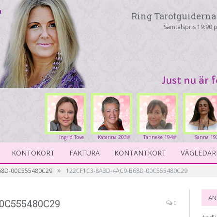
Ring Tarotguiderna 
Samtalspris 19:90 p
Just nu är 
Ingrid Tove
Katarina 203#
Tanneke 194#
Sanna 19
234#
KONTOKORT
FAKTURA
KONTANTKORT
VÄGLEDAR
»
68D-00C555480C29
122CF1C3-8A3D-4AC9-B68D-00C555480C29
AN
0C555480C29
0