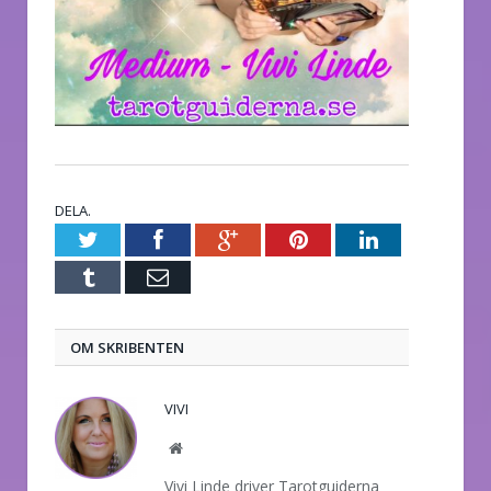
DELA.
Twitter
Facebook
Google+
Pinterest
LinkedIn
Tumblr
E-
post
OM SKRIBENTEN
VIVI
Website
Vivi Linde driver Tarotguiderna