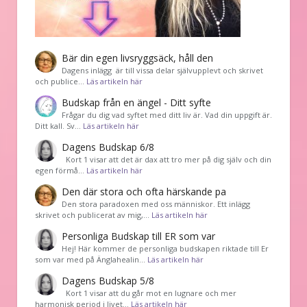
Bär din egen livsryggsäck, håll den
Dagens inlägg är till vissa delar självupplevt och skrivet
och publice…
Läs artikeln här
Budskap från en ängel - Ditt syfte
Frågar du dig vad syftet med ditt liv är. Vad din uppgift är.
Ditt kall. Sv…
Läs artikeln här
Dagens Budskap 6/8
Kort 1 visar att det är dax att tro mer på dig själv och din
egen förmå…
Läs artikeln här
Den där stora och ofta härskande pa
Den stora paradoxen med oss människor. Ett inlägg
skrivet och publicerat av mig,…
Läs artikeln här
Personliga Budskap till ER som var
Hej! Här kommer de personliga budskapen riktade till Er
som var med på Änglahealin…
Läs artikeln här
Dagens Budskap 5/8
Kort 1 visar att du går mot en lugnare och mer
harmonisk period i livet…
Läs artikeln här