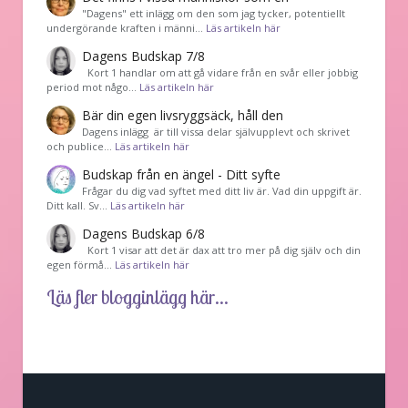
"Dagens" ett inlägg om den som jag tycker, potentiellt
undergörande kraften i männi…
Läs artikeln här
Dagens Budskap 7/8
Kort 1 handlar om att gå vidare från en svår eller jobbig
period mot någo…
Läs artikeln här
Bär din egen livsryggsäck, håll den
Dagens inlägg är till vissa delar självupplevt och skrivet
och publice…
Läs artikeln här
Budskap från en ängel - Ditt syfte
Frågar du dig vad syftet med ditt liv är. Vad din uppgift är.
Ditt kall. Sv…
Läs artikeln här
Dagens Budskap 6/8
Kort 1 visar att det är dax att tro mer på dig själv och din
egen förmå…
Läs artikeln här
Läs fler blogginlägg här...