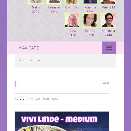
Malin
Tanneke
Anki 177#
Johanna
Peter 91#
200#
194#
142#
Gilda
Beatrice
Annarella
333#
277#
214#
NAVIGATE
»
»
Hem
0
AV
VIVI
DEN
9 JANUARI, 2026