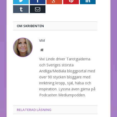
Twitter
Facebook
Google+
Pinterest
LinkedIn
Tumblr
E-
post
OM SKRIBENTEN
VIVI
Website
Vivi Linde driver Tarotguiderna
och Sveriges största
Andliga/Mediala bloggportal med
över 90 stycken bloggare med
inriktning kropp, själ, hälsa och
inspiration. Lyssna även gärna på
Podcasten Mediumpodden.
RELATERAD LÄSNING