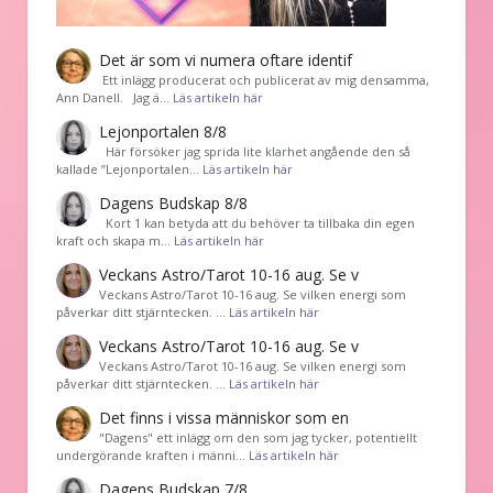
Det är som vi numera oftare identif
͏ Ett inlägg producerat och publicerat av mig densamma,
Ann Danell. Jag ä…
Läs artikeln här
Lejonportalen 8/8
Här försöker jag sprida lite klarhet angående den så
kallade ”Lejonportalen…
Läs artikeln här
Dagens Budskap 8/8
Kort 1 kan betyda att du behöver ta tillbaka din egen
kraft och skapa m…
Läs artikeln här
Veckans Astro/Tarot 10-16 aug. Se v
Veckans Astro/Tarot 10-16 aug. Se vilken energi som
påverkar ditt stjärntecken. …
Läs artikeln här
Veckans Astro/Tarot 10-16 aug. Se v
Veckans Astro/Tarot 10-16 aug. Se vilken energi som
påverkar ditt stjärntecken. …
Läs artikeln här
Det finns i vissa människor som en
"Dagens" ett inlägg om den som jag tycker, potentiellt
undergörande kraften i männi…
Läs artikeln här
Dagens Budskap 7/8