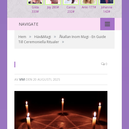
Gilda
Joy 280#
Carina
Anki 177#
Johanna
333#
232#
142#
NAVIGATE
»
»
Hem
Häx&Magi
Åkallan Inom Magi - En Guide
»
Till Ceremoniella Ritualer
0
AV
VIVI
DEN
20 AUGUSTI, 2025