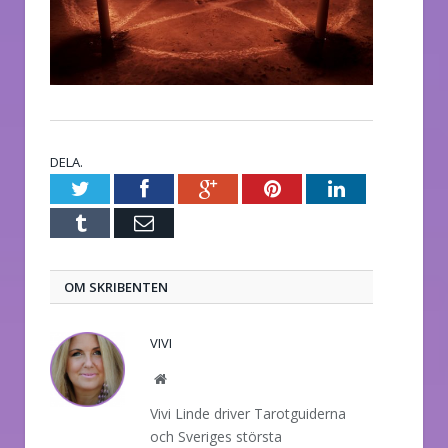
DELA.
Twitter
Facebook
Google+
Pinterest
LinkedIn
Tumblr
E-
post
OM SKRIBENTEN
VIVI
Website
Vivi Linde driver Tarotguiderna
och Sveriges största