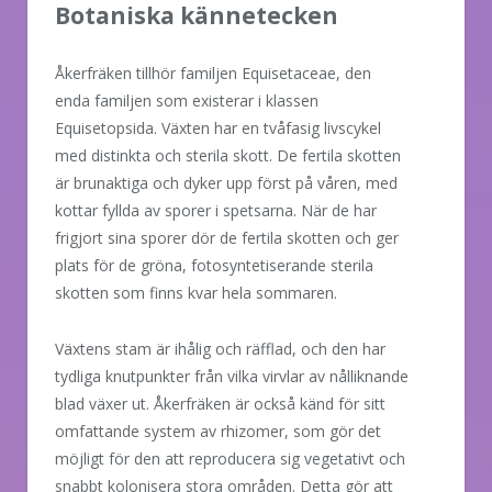
Botaniska kännetecken
Åkerfräken tillhör familjen Equisetaceae, den
enda familjen som existerar i klassen
Equisetopsida. Växten har en tvåfasig livscykel
med distinkta och sterila skott. De fertila skotten
är brunaktiga och dyker upp först på våren, med
kottar fyllda av sporer i spetsarna. När de har
frigjort sina sporer dör de fertila skotten och ger
plats för de gröna, fotosyntetiserande sterila
skotten som finns kvar hela sommaren.
Växtens stam är ihålig och räfflad, och den har
tydliga knutpunkter från vilka virvlar av nålliknande
blad växer ut. Åkerfräken är också känd för sitt
omfattande system av rhizomer, som gör det
möjligt för den att reproducera sig vegetativt och
snabbt kolonisera stora områden. Detta gör att