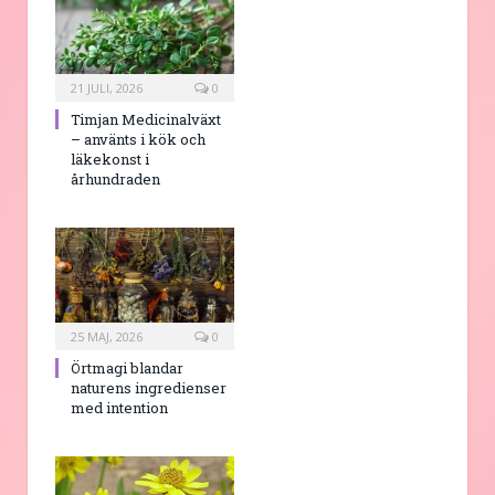
21 JULI, 2026
0
Timjan Medicinalväxt
– använts i kök och
läkekonst i
århundraden
25 MAJ, 2026
0
Örtmagi blandar
naturens ingredienser
med intention