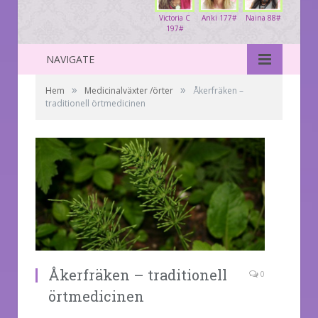
Victoria C
Anki 177#
Naina 88#
197#
NAVIGATE
»
»
Hem
Medicinalväxter /örter
Åkerfräken –
traditionell örtmedicinen
Åkerfräken – traditionell
0
örtmedicinen