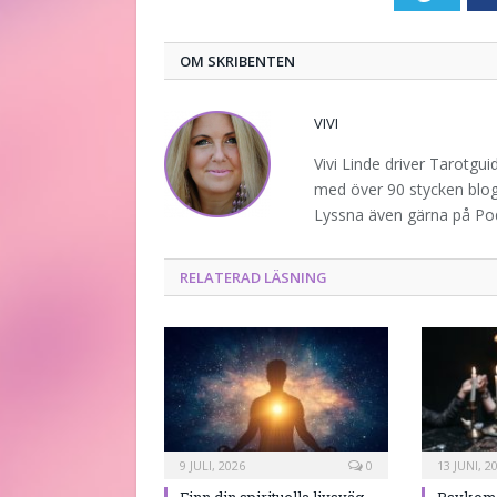
OM SKRIBENTEN
VIVI
Vivi Linde driver Tarotgu
med över 90 stycken blogg
Lyssna även gärna på P
RELATERAD LÄSNING
9 JULI, 2026
0
13 JUNI, 2
Finn din spirituella livsväg –
Psykome