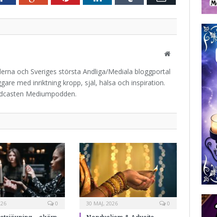
post
Website
iderna och Sveriges största Andliga/Mediala bloggportal
are med inriktning kropp, själ, hälsa och inspiration.
odcasten Mediumpodden.
026
0
30 MAJ, 2026
0
triövning – skärp
Nondualism & Advaita