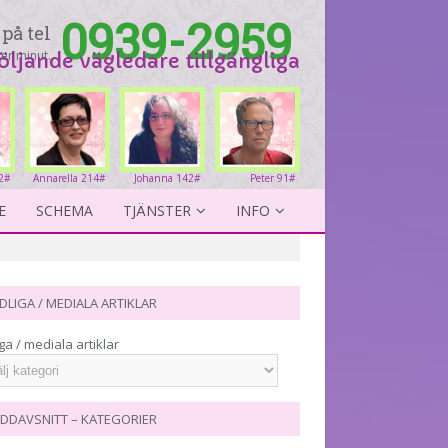
0939-2959
på tel
er minut.
följande vägledare tillgängliga
2#
Annarella 214#
Johanna 142#
Peter 91#
E
SCHEMA
TJÄNSTER
INFO
DLIGA / MEDIALA ARTIKLAR
ga / mediala artiklar
DDAVSNITT – KATEGORIER