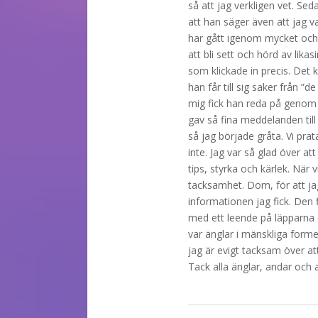
så att jag verkligen vet. S
att han säger även att jag va
har gått igenom mycket och 
att bli sett och hörd av lik
som klickade in precis. Det
han får till sig saker från ”d
mig fick han reda på genom
gav så fina meddelanden till
så jag började gråta. Vi pra
inte. Jag var så glad över a
tips, styrka och kärlek. När
tacksamhet. Dom, för att ja
informationen jag fick. Den 
med ett leende på läpparna
var änglar i mänskliga forme
jag är evigt tacksam över a
Tack alla änglar, andar och a