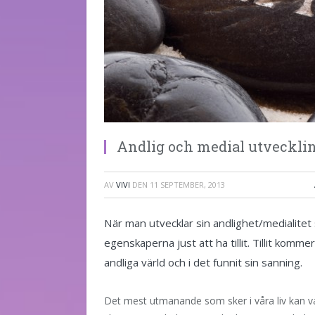
Andlig och medial utveckling
AV
VIVI
DEN
11 SEPTEMBER, 2013
När man utvecklar sin andlighet/medialitet 
egenskaperna just att ha tillit. Tillit komm
andliga värld och i det funnit sin sanning.
Det mest utmanande som sker i våra liv kan vara de