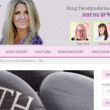
Ring Tarotguiderna 
Samtalspris 19:90 p
Just nu är 
Gilda 333#
Carina 23
KONTOKORT
FAKTURA
KONTANTKORT
VÄGLEDAR
lig och medial utveckling – Tillit
AN
Andli
PO