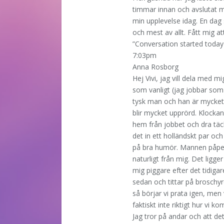
timmar innan och avslutat me
min upplevelse idag. En dag 
och mest av allt. Fått mig att 
”Conversation started today
7:03pm
Anna Rosborg
Hej Vivi, jag vill dela med
som vanligt (jag jobbar som
tysk man och han är mycket 
blir mycket upprörd. Klockan 
hem från jobbet och dra täc
det in ett holländskt par o
på bra humör. Mannen påpek
naturligt från mig. Det ligg
mig piggare efter det tidiga
sedan och tittar på broschy
så börjar vi prata igen, men
faktiskt inte riktigt hur vi k
Jag tror på andar och att d