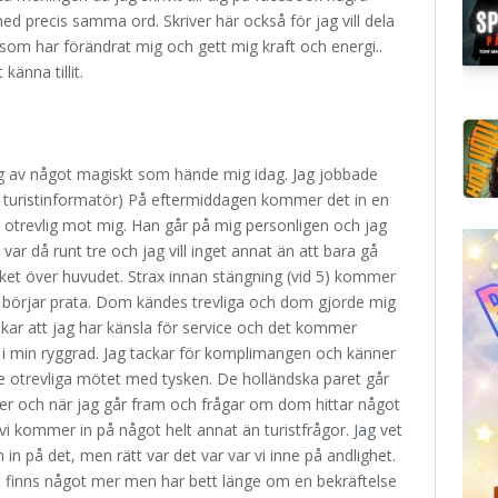
d precis samma ord. Skriver här också för jag vill dela
som har förändrat mig och gett mig kraft och energi..
känna tillit.
 mig av något magiskt som hände mig idag. Jag jobbade
 turistinformatör) På eftermiddagen kommer det in en
otrevlig mot mig. Han går på mig personligen och jag
var då runt tre och jag vill inget annat än att bara gå
ket över huvudet. Strax innan stängning (vid 5) kommer
ch börjar prata. Dom kändes trevliga och dom gjorde mig
ar att jag har känsla för service och det kommer
er i min ryggrad. Jag tackar för komplimangen och känner
re otrevliga mötet med tysken. De holländska paret går
rer och när jag går fram och frågar om dom hittar något
 vi kommer in på något helt annat än turistfrågor. Jag vet
om in på det, men rätt var det var var vi inne på andlighet.
et finns något mer men har bett länge om en bekräftelse