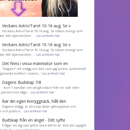
Veckans Astro/Tarot 10-16 aug. Se v
Veckans Astro/Tarot 10-16 aug. Se vilken energi som
kar ditt stjärntecken. …
Läs artikeln här
Veckans Astro/Tarot 10-16 aug. Se v
Veckans Astro/Tarot 10-16 aug. Se vilken energi som
kar ditt stjärntecken. …
Läs artikeln här
Det finns i vissa människor som en
"Dagens" ett inlägg om den som jag tycker, potentiellt
görande kraften i männi…
Läs artikeln här
Dagens Budskap 7/8
Kort 1 handlar om att gå vidare från en svår eller
g period mot någo…
Läs artikeln här
Bär din egen livsryggsäck, håll den
Dagens inlägg är till vissa delar självupplevt och
et och publice…
Läs artikeln här
Budskap från en ängel - Ditt syfte
Frågar du dig vad syftet med ditt liv är. Vad din uppgift
tt kall. Sv…
Läs artikeln här