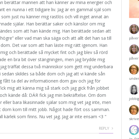
edan berättar mannen att han känner av mina energier och
rit en nunna i ett tidigare liv. Jag är en gammal själ som
som just nu känner mig rastlös och vill inget annat än
asinnade själar. Han berättar saker och känslor om mig
 kändes som att han kände mig. Han berättade sedan att
e högre” eller vad man ska säga och att allt det han sa till
påver
 dom. Det var som att han läste mig rätt igenom. Han
 mig och berättade så mycket fint och jag blev så rörd
påver
tade en bra bit över stängningen, men jag brydde mig
tt jag träffat dessa två människor som gett mig underbara
 vi sedan skildes sa både dom och jag att vi kände sån
under
g fått ta del av informationen dom gav och jag för
fick mig att känna mig så stark och jag gick från jobbet
 och kände då: DÄR fick jag min bekräftelse. Om dom
jobbi
r eller bara likasinnade själar som mig vet jag inte, men
tt dom kom till mitt jobb. Något hade fört oss samman.
ll kärlek som finns. Nu vet jag. Jag är inte ensam <3 "
skriv
REPLY
är. Di