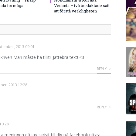
iala förmåga
Vedanta – två besläktade sätt
att förstå verkligheten
ptember, 2013 09:01
river! Man måste ha tillit!! Jättebra text! <3
REPLY
ber, 2013 12:28
REPLY
10:28
ta meningen då jag skrivit till dig på facebook några