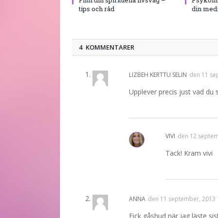
tips och råd
din med
4 KOMMENTARER
LIZBEH KERTTU SELIN
den
11 se
Upplever precis just vad du sk
VIVI
den
12 septem
Tack! Kram vivi
ANNA
den
11 september, 2013 
Fick gåshud när jag läste sis