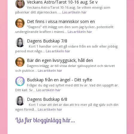
Veckans Astro/Tarot 10-16 aug. Se v
Veckans Astro/Tarot 10-16 aug. Se vilken energi som
påverkar ditt stjärntecken. …
Läs artikeln här
Det finns i vissa människor som en
"Dagens" ett inlägg om den som jag tycker, potentiellt
undergörande kraften i männi…
Läs artikeln här
Dagens Budskap 7/8
Kort 1 handlar om att gå vidare från en svår eller jobbig
period mot någo…
Läs artikeln här
Bär din egen livsryggsäck, håll den
Dagens inlägg är till vissa delar självupplevt och skrivet
och publice…
Läs artikeln här
Budskap från en ängel - Ditt syfte
Frågar du dig vad syftet med ditt liv är. Vad din uppgift är.
Ditt kall. Sv…
Läs artikeln här
Dagens Budskap 6/8
Kort 1 visar att det är dax att tro mer på dig själv och din
egen förmå…
Läs artikeln här
Läs fler blogginlägg här...