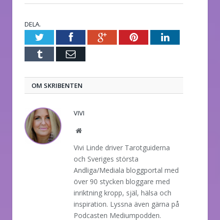
DELA.
Twitter
Facebook
Google+
Pinterest
LinkedIn
Tumblr
E-
post
OM SKRIBENTEN
VIVI
Website
Vivi Linde driver Tarotguiderna
och Sveriges största
Andliga/Mediala bloggportal med
över 90 stycken bloggare med
inriktning kropp, själ, hälsa och
inspiration. Lyssna även gärna på
Podcasten Mediumpodden.