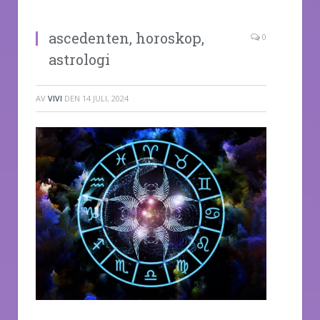
ascedenten, horoskop,
0
astrologi
AV
VIVI
DEN
14 JULI, 2024