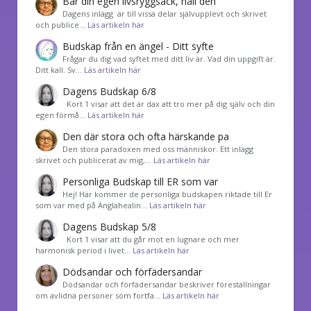
Bär din egen livsryggsäck, håll den
Dagens inlägg är till vissa delar självupplevt och skrivet
och publice…
Läs artikeln här
Budskap från en ängel - Ditt syfte
Frågar du dig vad syftet med ditt liv är. Vad din uppgift är.
Ditt kall. Sv…
Läs artikeln här
Dagens Budskap 6/8
Kort 1 visar att det är dax att tro mer på dig själv och din
egen förmå…
Läs artikeln här
Den där stora och ofta härskande pa
Den stora paradoxen med oss människor. Ett inlägg
skrivet och publicerat av mig,…
Läs artikeln här
Personliga Budskap till ER som var
Hej! Här kommer de personliga budskapen riktade till Er
som var med på Änglahealin…
Läs artikeln här
Dagens Budskap 5/8
Kort 1 visar att du går mot en lugnare och mer
harmonisk period i livet…
Läs artikeln här
Dödsandar och förfädersandar
Dödsandar och förfädersandar beskriver föreställningar
om avlidna personer som fortfa…
Läs artikeln här