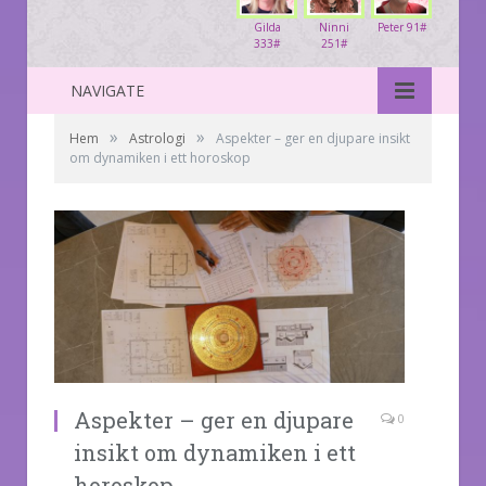
Gilda
Ninni
Peter 91#
333#
251#
NAVIGATE
»
»
Hem
Astrologi
Aspekter – ger en djupare insikt
om dynamiken i ett horoskop
Aspekter – ger en djupare
0
insikt om dynamiken i ett
horoskop