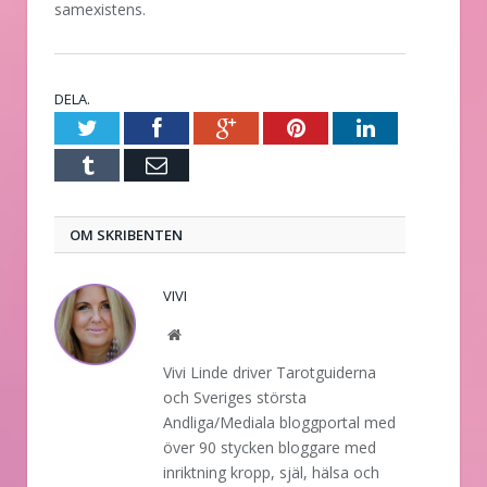
samexistens.
DELA.
Twitter
Facebook
Google+
Pinterest
LinkedIn
Tumblr
E-
post
OM SKRIBENTEN
VIVI
Website
Vivi Linde driver Tarotguiderna
och Sveriges största
Andliga/Mediala bloggportal med
över 90 stycken bloggare med
inriktning kropp, själ, hälsa och