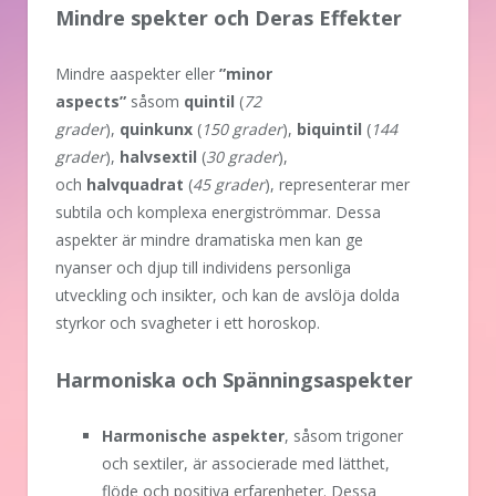
Mindre spekter och Deras Effekter
Mindre aaspekter eller
”minor
aspects”
såsom
quintil
(
72
grader
),
quinkunx
(
150 grader
),
biquintil
(
144
grader
),
halvsextil
(
30 grader
),
och
halvquadrat
(
45 grader
), representerar mer
subtila och komplexa energiströmmar. Dessa
aspekter är mindre dramatiska men kan ge
nyanser och djup till individens personliga
utveckling och insikter, och kan de avslöja dolda
styrkor och svagheter i ett horoskop.
Harmoniska och Spänningsaspekter
Harmonische aspekter
, såsom trigoner
och sextiler, är associerade med lätthet,
flöde och positiva erfarenheter. Dessa