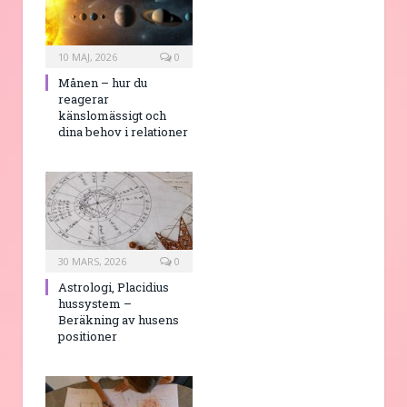
10 MAJ, 2026
0
Månen – hur du
reagerar
känslomässigt och
dina behov i relationer
30 MARS, 2026
0
Astrologi, Placidius
hussystem –
Beräkning av husens
positioner