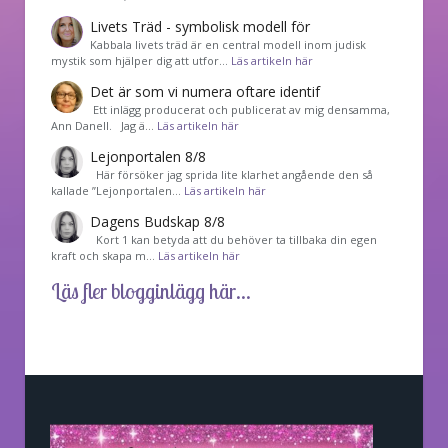
Livets Träd - symbolisk modell för
Kabbala livets träd är en central modell inom judisk
mystik som hjälper dig att utfor…
Läs artikeln här
Det är som vi numera oftare identif
͏ Ett inlägg producerat och publicerat av mig densamma,
Ann Danell. Jag ä…
Läs artikeln här
Lejonportalen 8/8
Här försöker jag sprida lite klarhet angående den så
kallade ”Lejonportalen…
Läs artikeln här
Dagens Budskap 8/8
Kort 1 kan betyda att du behöver ta tillbaka din egen
kraft och skapa m…
Läs artikeln här
Läs fler blogginlägg här...