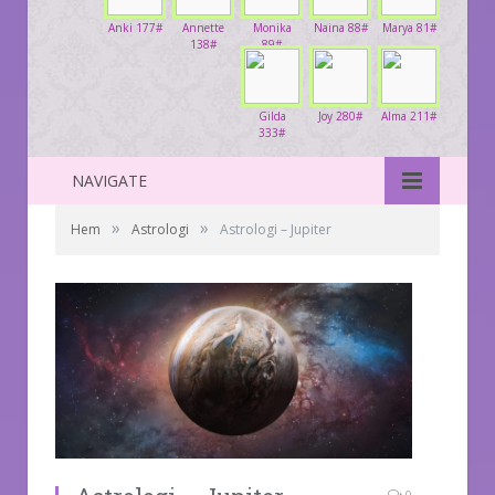
Anki 177#
Annette
Monika
Naina 88#
Marya 81#
138#
89#
Gilda
Joy 280#
Alma 211#
333#
NAVIGATE
»
»
Hem
Astrologi
Astrologi – Jupiter
0