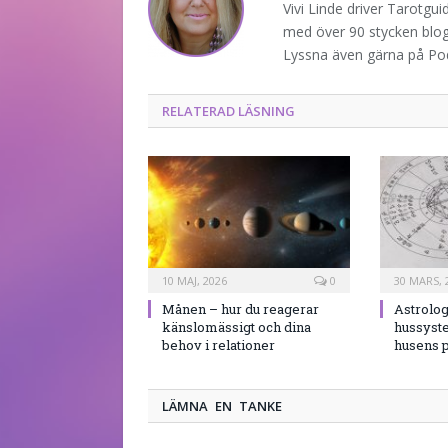
Vivi Linde driver Tarotgu
med över 90 stycken blogg
Lyssna även gärna på P
RELATERAD LÄSNING
10 MAJ, 2026
0
30 MARS, 
Månen – hur du reagerar
Astrolog
känslomässigt och dina
hussyst
behov i relationer
husens p
LÄMNA EN TANKE