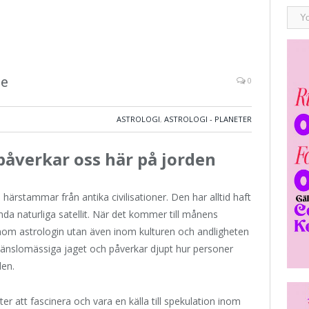
se
0
ASTROLOGI
,
ASTROLOGI - PLANETER
påverkar oss här på jorden
härstammar från antika civilisationer. Den har alltid haft
nda naturliga satellit. När det kommer till månens
l inom astrologin utan även inom kulturen och andligheten
 känslomässiga jaget och påverkar djupt hur personer
den.
er att fascinera och vara en källa till spekulation inom