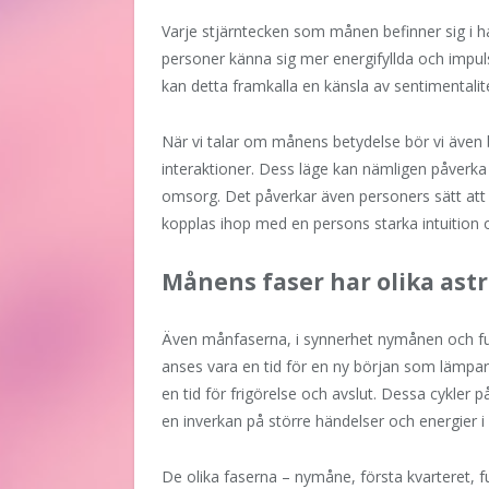
Varje stjärntecken som månen befinner sig i h
personer känna sig mer energifyllda och impulsi
kan detta framkalla en känsla av sentimentalit
När vi talar om månens betydelse bör vi även 
interaktioner. Dess läge kan nämligen påverka
omsorg. Det påverkar även personers sätt att
kopplas ihop med en persons starka intuition 
Månens faser har olika ast
Även månfaserna, i synnerhet nymånen och fu
anses vara en tid för en ny början som lämpar s
en tid för frigörelse och avslut. Dessa cykler 
en inverkan på större händelser och energier i 
De olika faserna – nymåne, första kvarteret, fu