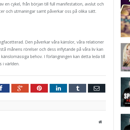
v en cykel, från början till full manifestation, avslut och
eter och utmaningar samt påverkar oss på olika sätt.
gfacetterad. Den påverkar våra känslor, våra relationer
stå månens rörelser och dess inflytande på våra liv kan
 känslomässiga behov. I förlängningen kan detta leda till
 i världen.
r
Facebook
Google+
Pinterest
LinkedIn
Tumblr
E-
post
Website