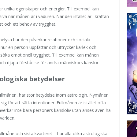
ar unika egenskaper och energier. Till exempel kan
va när månen är i väduren. När den istället är i kräftan
et och ett behov av trygghet.
belysa hur den påverkar relationer och sociala
 hur en person uppfattar och uttrycker kärlek och
 söka emotionell trygghet. Till exempel kan månen
och djupa förståelse för andra människors känslor.
rologiska betydelser
llmånen, har stor betydelse inom astrologin. Nymånen
ig för att sätta intentioner. Fullmånen är istället ofta
påverkar inte bara personers känsloliv utan anses även ha
världen.
llmåne och sista kvarteret – har alla olika astrologiska