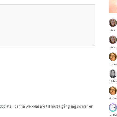
påver
påver
under
jobbi
skriv
plats i denna webbläsare till nästa gång jag skriver en
är. Di