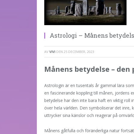
Astrologi – Månens betydel
AV
VIVI
DEN
25 DECEMBER, 2023
Månens betydelse – den 
Astrologin är en tusentals år gammal lära som 
en fascinerande koppling till månen, jordens e
betydelse har den inte bara haft en viktig rol
över hela världen. Den symboliserar det inre,
uttrycker sina känslor och reagerar på omvärl
Månens gåtfulla och föränderliga natur fortsätt