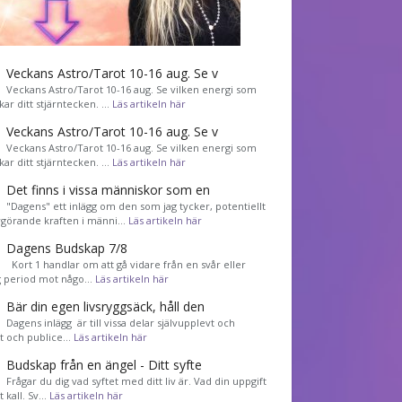
Veckans Astro/Tarot 10-16 aug. Se v
Veckans Astro/Tarot 10-16 aug. Se vilken energi som
kar ditt stjärntecken. …
Läs artikeln här
Veckans Astro/Tarot 10-16 aug. Se v
Veckans Astro/Tarot 10-16 aug. Se vilken energi som
kar ditt stjärntecken. …
Läs artikeln här
Det finns i vissa människor som en
"Dagens" ett inlägg om den som jag tycker, potentiellt
görande kraften i männi…
Läs artikeln här
Dagens Budskap 7/8
Kort 1 handlar om att gå vidare från en svår eller
g period mot någo…
Läs artikeln här
Bär din egen livsryggsäck, håll den
Dagens inlägg är till vissa delar självupplevt och
et och publice…
Läs artikeln här
Budskap från en ängel - Ditt syfte
Frågar du dig vad syftet med ditt liv är. Vad din uppgift
tt kall. Sv…
Läs artikeln här