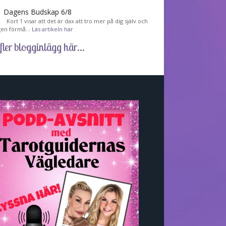
Dagens Budskap 6/8
Kort 1 visar att det är dax att tro mer på dig själv och
gen förmå…
Läs artikeln här
fler blogginlägg här...