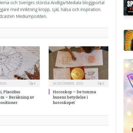
iderna och Sveriges största Andliga/Mediala bloggportal
are med inriktning kropp, själ, hälsa och inspiration.
odcasten Mediumpodden.
2026
0
24 DECEMBER, 2025
0
i, Placidius
Horoskop – De tomma
em – Beräkning av
husens betydelse i
ositioner
horoskopet