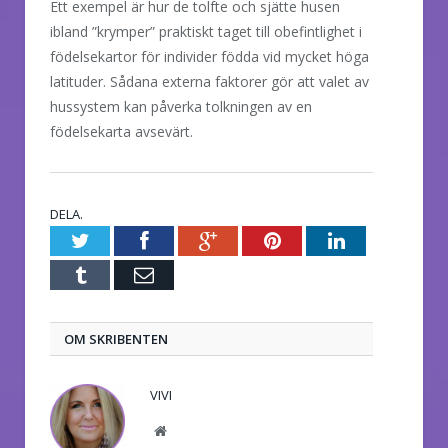
Ett exempel är hur de tolfte och sjätte husen
ibland ”krymper” praktiskt taget till obefintlighet i
födelsekartor för individer födda vid mycket höga
latituder. Sådana externa faktorer gör att valet av
hussystem kan påverka tolkningen av en
födelsekarta avsevärt.
DELA.
Twitter
Facebook
Google+
Pinterest
LinkedIn
Tumblr
E-
post
OM SKRIBENTEN
VIVI
Website