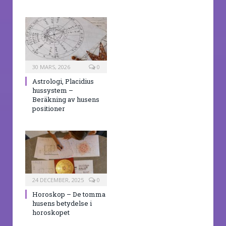
30 MARS, 2026
0
Astrologi, Placidius
hussystem –
Beräkning av husens
positioner
24 DECEMBER, 2025
0
Horoskop – De tomma
husens betydelse i
horoskopet