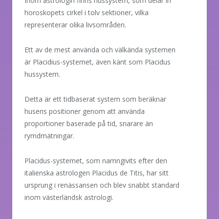
Inom astrologin finns hussystem, som delar in
horoskopets cirkel i tolv sektioner, vilka
representerar olika livsområden.
Ett av de mest använda och välkända systemen
är Placidius-systemet, även känt som Placidus
hussystem.
Detta är ett tidbaserat system som beräknar
husens positioner genom att använda
proportioner baserade på tid, snarare än
rymdmätningar.
Placidus-systemet, som namngivits efter den
italienska astrologen Placidus de Titis, har sitt
ursprung i renässansen och blev snabbt standard
inom västerländsk astrologi.