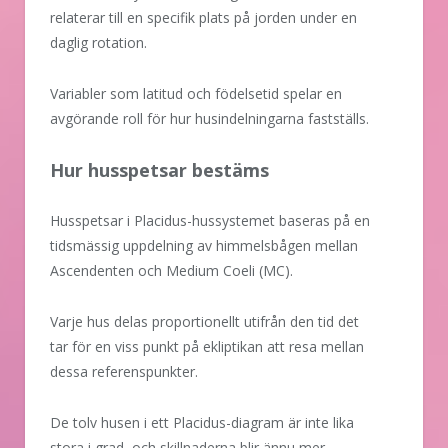
relaterar till en specifik plats på jorden under en
daglig rotation.
Variabler som latitud och födelsetid spelar en
avgörande roll för hur husindelningarna fastställs.
Hur husspetsar bestäms
Husspetsar i Placidus-hussystemet baseras på en
tidsmässig uppdelning av himmelsbågen mellan
Ascendenten och Medium Coeli (MC).
Varje hus delas proportionellt utifrån den tid det
tar för en viss punkt på ekliptikan att resa mellan
dessa referenspunkter.
De tolv husen i ett Placidus-diagram är inte lika
stora i grad, och skillnaderna blir ännu mer