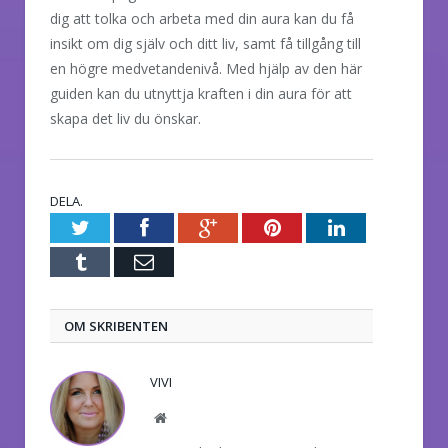
dig att tolka och arbeta med din aura kan du få
insikt om dig själv och ditt liv, samt få tillgång till
en högre medvetandenivå. Med hjälp av den här
guiden kan du utnyttja kraften i din aura för att
skapa det liv du önskar.
DELA.
Twitter
Facebook
Google+
Pinterest
LinkedIn
Tumblr
E-
post
OM SKRIBENTEN
VIVI
Website