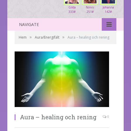
Gilda
Ninni
Johanna
333#
251#
142#
NAVIGATE
»
»
Hem
Aura/Energifält
Aura – healing och rening
Aura – healing och rening
0