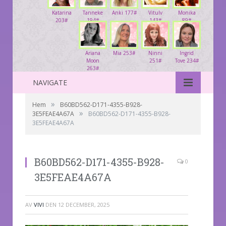
Katarina
Tanneke
Anki 177#
Vitulv
Monika
203#
194#
143#
89#
Ariana
Mia 253#
Ninni
Ingrid
Moon
251#
Tove 234#
263#
NAVIGATE
»
Hem
B60BD562-D171-4355-B928-
»
3E5FEAE4A67A
B60BD562-D171-4355-B928-
3E5FEAE4A67A
B60BD562-D171-4355-B928-
0
3E5FEAE4A67A
AV
VIVI
DEN
12 DECEMBER, 2025