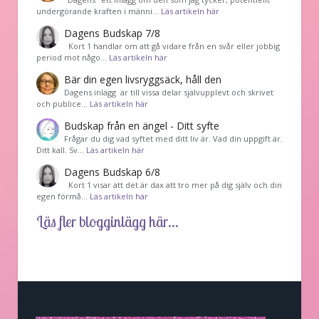
undergörande kraften i männi…
Läs artikeln här
Dagens Budskap 7/8
Kort 1 handlar om att gå vidare från en svår eller jobbig
period mot någo…
Läs artikeln här
Bär din egen livsryggsäck, håll den
Dagens inlägg är till vissa delar självupplevt och skrivet
och publice…
Läs artikeln här
Budskap från en ängel - Ditt syfte
Frågar du dig vad syftet med ditt liv är. Vad din uppgift är.
Ditt kall. Sv…
Läs artikeln här
Dagens Budskap 6/8
Kort 1 visar att det är dax att tro mer på dig själv och din
egen förmå…
Läs artikeln här
Läs fler blogginlägg här...