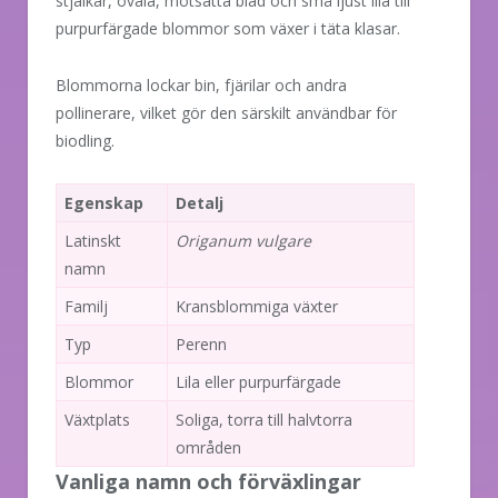
stjälkar, ovala, motsatta blad och små ljust lila till
purpurfärgade blommor som växer i täta klasar.
Blommorna lockar bin, fjärilar och andra
pollinerare, vilket gör den särskilt användbar för
biodling.
Egenskap
Detalj
Latinskt
Origanum vulgare
namn
Familj
Kransblommiga växter
Typ
Perenn
Blommor
Lila eller purpurfärgade
Växtplats
Soliga, torra till halvtorra
områden
Vanliga namn och förväxlingar