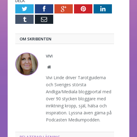
DELA.
Twitter
Facebook
Google+
Pinterest
LinkedIn
Tumblr
E-
post
OM SKRIBENTEN
VIVI
Website
Vivi Linde driver Tarotguiderna
och Sveriges största
Andliga/Mediala bloggportal med
över 90 stycken bloggare med
inriktning kropp, själ, hälsa och
inspiration. Lyssna även gärna på
Podcasten Mediumpodden.
RELATERAD LÄSNING