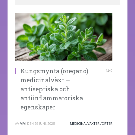
Kungsmynta (oregano)
0
medicinalväxt –
antiseptiska och
antiinflammatoriska
egenskaper
AV
VIVI
DEN
29 JUNI, 2025
MEDICINALVÄXTER /ÖRTER