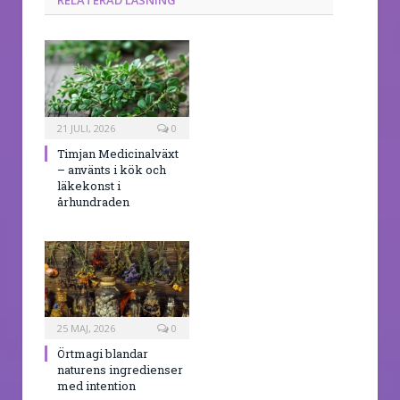
21 JULI, 2026
0
Timjan Medicinalväxt
– använts i kök och
läkekonst i
århundraden
25 MAJ, 2026
0
Örtmagi blandar
naturens ingredienser
med intention