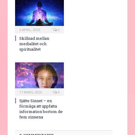
5 APRIL, 2026
0
Skillnad mellan
medialitet och
spiritualitet
17 MARS, 2026
0
Sjätte Sinnet – en
förmåga att uppfatta
information bortom de
fem sinnena