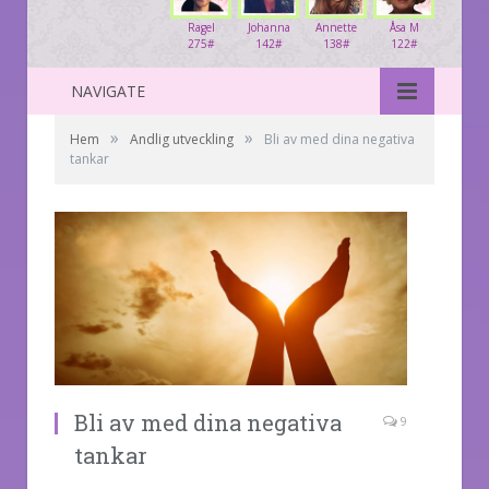
Ragel
Johanna
Annette
Åsa M
275#
142#
138#
122#
NAVIGATE
»
»
Hem
Andlig utveckling
Bli av med dina negativa
tankar
Bli av med dina negativa
9
tankar