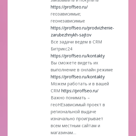
https://proffseo.ru/
геозависимые;
геонезависимые
https://proffseo.ru/prodvizhenie-
zarubezhnykh-sajtov
Все задачи ведем в CRM
Битрикс24
https://proffseo.ru/kontakty
Вы сможете видеть их
выполнение в онлайн режиме
https://proffseo.ru/kontakty
Можем работать и в вашей
CRM
https://proffseo.ru/
Важно понимать –
геоНЕзависимый проект в
региональной выдаче
изначально проигрывает
всем местным сайтам и
магазинам…