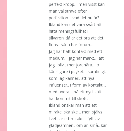
perfekt kropp… men visst kan
man väl sträva efter
perfektion… vad det nu är?
Ibland kan det vara svårt att
hitta meningsfullhet i
tillvaron..då är det bra att det
finns.. såna här forum…
Jag har haft kontakt med ett
medium… jag har märkt… att
jag.. blivit mer jordnära… o
känsligare i psyket… samtidigt…
som jag känner.. att nya
influenser.. i form av kontakt…
med andra… på ett nytt sätt..
har kommit till skott..
Ibland önskar man att ett
mirakel ska ske… men självs
livet.. är ett mirakel.. fyllt av
glädjeämnen.. om än små.. kan