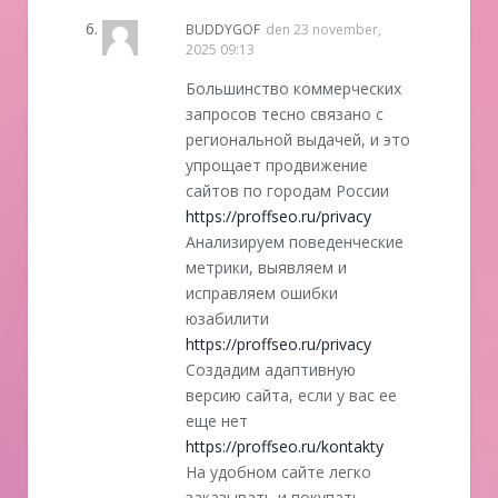
BUDDYGOF
den
23 november,
2025 09:13
Большинство коммерческих
запросов тесно связано с
региональной выдачей, и это
упрощает продвижение
сайтов по городам России
https://proffseo.ru/privacy
Анализируем поведенческие
метрики, выявляем и
исправляем ошибки
юзабилити
https://proffseo.ru/privacy
Создадим адаптивную
версию сайта, если у вас ее
еще нет
https://proffseo.ru/kontakty
На удобном сайте легко
заказывать и покупать