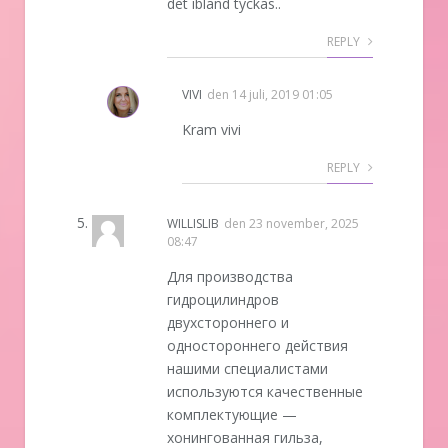
det ibland tyckas..
REPLY
VIVI
den
14 juli, 2019 01:05
Kram vivi
REPLY
WILLISLIB
den
23 november, 2025
08:47
Для производства
гидроцилиндров
двухстороннего и
одностороннего действия
нашими специалистами
используются качественные
комплектующие —
хонингованная гильза,