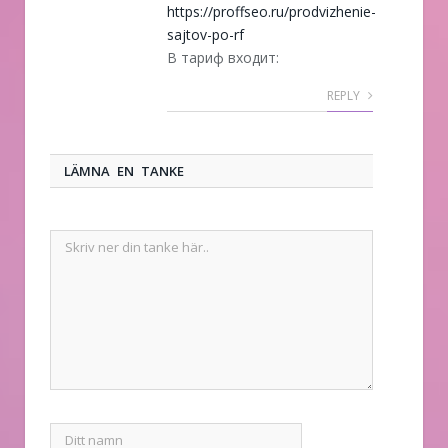
https://proffseo.ru/prodvizhenie-
sajtov-po-rf
В тариф входит:
REPLY
LÄMNA EN TANKE