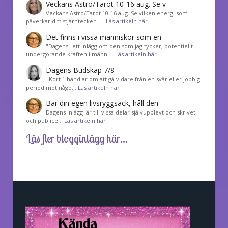
Veckans Astro/Tarot 10-16 aug. Se v
Veckans Astro/Tarot 10-16 aug. Se vilken energi som
påverkar ditt stjärntecken. …
Läs artikeln här
Det finns i vissa människor som en
"Dagens" ett inlägg om den som jag tycker, potentiellt
undergörande kraften i männi…
Läs artikeln här
Dagens Budskap 7/8
Kort 1 handlar om att gå vidare från en svår eller jobbig
period mot någo…
Läs artikeln här
Bär din egen livsryggsäck, håll den
Dagens inlägg är till vissa delar självupplevt och skrivet
och publice…
Läs artikeln här
Läs fler blogginlägg här...