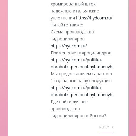
хромированный шток,
надежные итальянские
уплотнения
https://hydcom.ru/
Читайте также:
Схема производства
гидроцилиндров
https://hydcom.ru/
Применение гидроцилиндров
https://hydcom.ru/politika-
obrabotki-personal-nyh-dannyh
Мы предоставляем гарантию
1 год на всю нашу продукцию
https://hydcom.ru/politika-
obrabotki-personal-nyh-dannyh
Где найти лучшее
производство
гидроцилиндров в России?
REPLY