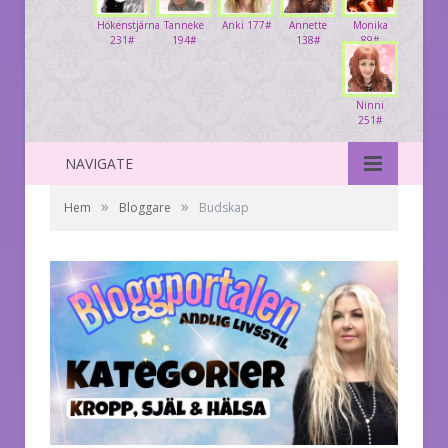
Hökenstjärna
Tanneke
Anki 177#
Annette
Monika
231#
194#
138#
89#
Ninni
251#
NAVIGATE
»
»
Hem
Bloggare
Budskap