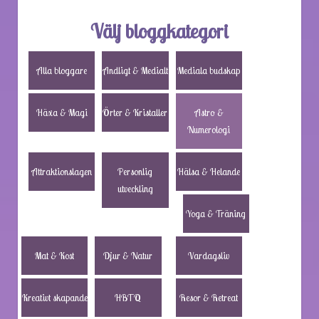
Välj bloggkategori
Alla bloggare
Andligt & Medialt
Mediala budskap
Häxa & Magi
Örter & Kristaller
Astro &
Numerologi
Attraktionslagen
Personlig
Hälsa & Helande
utveckling
Yoga & Träning
Mat & Kost
Djur & Natur
Vardagsliv
Kreativt skapande
HBTQ
Resor & Retreat