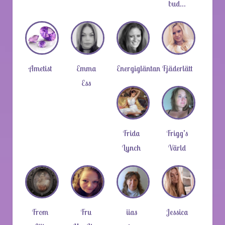
bud…
Ametist
Emma
Energigläntan
Fjäderlätt
Ess
Frida
Frigg’s
Lynch
Värld
From
Fru
iias
Jessica