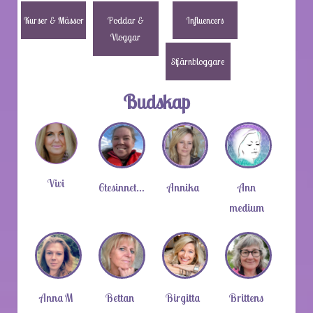
Kurser & Mässor
Poddar &
Influencers
Vloggar
Stjärnbloggare
Budskap
Vivi
6tesinnet…
Annika
Ann
medium
Anna M
Bettan
Birgitta
Brittens