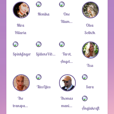
Monika
One
Illum…
Mira
Olea
Hilaria
Solhök
Spinkfinger
SjälensVib…
Tarot,
Angel…
Tess
TitesLites
Sara
The
Thomas
transpa…
mani…
Änglakraft