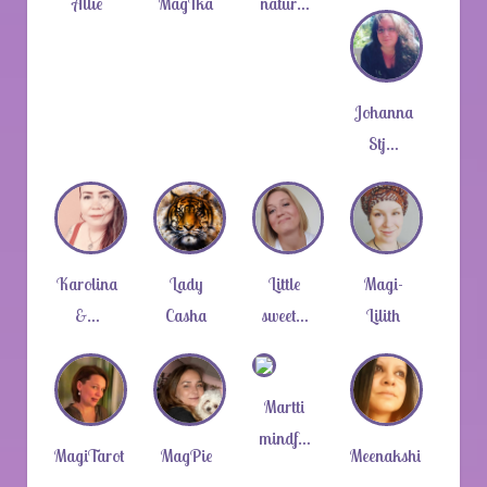
Allie
MagIka
natur…
Johanna
Stj…
Karolina
Lady
Little
Magi-
&…
Casha
sweet…
Lilith
Martti
mindf…
MagiTarot
MagPie
Meenakshi