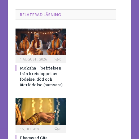
RELATERAD LÄSNING
1 AUGUSTI, 2026
0
Moksha – befrielsen
från kretsloppet av
födelse, död och
återfödelse (samsara)
16 JULI, 2026
0
Bhagavad Gita –