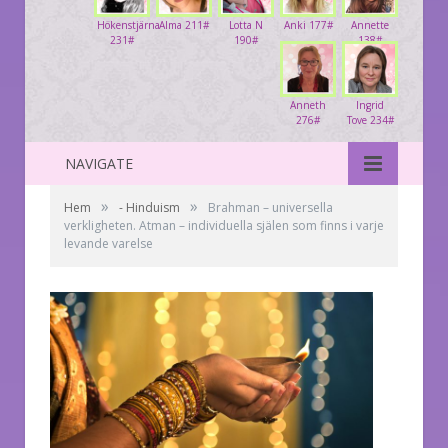
Hökenstjärna
Alma 211#
Lotta N
Anki 177#
Annette
231#
190#
138#
Anneth
Ingrid
276#
Tove 234#
NAVIGATE
»
»
Hem
- Hinduism
Brahman – universella
verkligheten. Atman – individuella själen som finns i varje
levande varelse