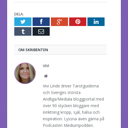
DELA.
Twitter
Facebook
Google+
Pinterest
LinkedIn
Tumblr
E-
post
OM SKRIBENTEN
VIVI
Website
Vivi Linde driver Tarotguiderna
och Sveriges största
Andliga/Mediala bloggportal med
över 90 stycken bloggare med
inriktning kropp, själ, hälsa och
inspiration. Lyssna även gärna på
Podcasten Mediumpodden.