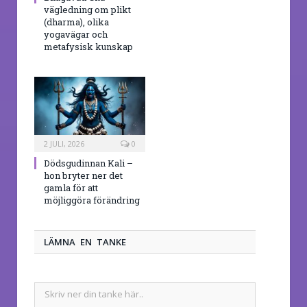
vägledning om plikt
(dharma), olika
yogavägar och
metafysisk kunskap
2 JULI, 2026
0
Dödsgudinnan Kali –
hon bryter ner det
gamla för att
möjliggöra förändring
LÄMNA EN TANKE