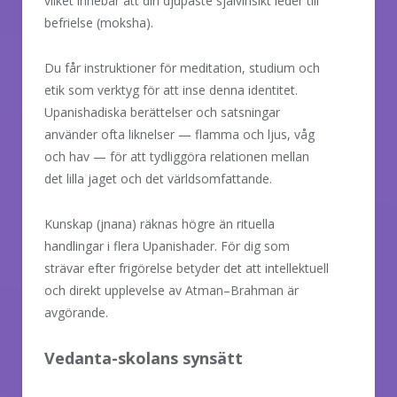
vilket innebär att din djupaste självinsikt leder till
befrielse (moksha).
Du får instruktioner för meditation, studium och
etik som verktyg för att inse denna identitet.
Upanishadiska berättelser och satsningar
använder ofta liknelser — flamma och ljus, våg
och hav — för att tydliggöra relationen mellan
det lilla jaget och det världsomfattande.
Kunskap (jnana) räknas högre än rituella
handlingar i flera Upanishader. För dig som
strävar efter frigörelse betyder det att intellektuell
och direkt upplevelse av Atman–Brahman är
avgörande.
Vedanta-skolans synsätt