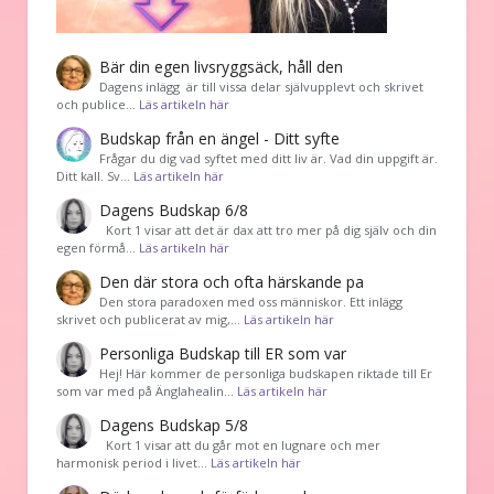
Bär din egen livsryggsäck, håll den
Dagens inlägg är till vissa delar självupplevt och skrivet
och publice…
Läs artikeln här
Budskap från en ängel - Ditt syfte
Frågar du dig vad syftet med ditt liv är. Vad din uppgift är.
Ditt kall. Sv…
Läs artikeln här
Dagens Budskap 6/8
Kort 1 visar att det är dax att tro mer på dig själv och din
egen förmå…
Läs artikeln här
Den där stora och ofta härskande pa
Den stora paradoxen med oss människor. Ett inlägg
skrivet och publicerat av mig,…
Läs artikeln här
Personliga Budskap till ER som var
Hej! Här kommer de personliga budskapen riktade till Er
som var med på Änglahealin…
Läs artikeln här
Dagens Budskap 5/8
Kort 1 visar att du går mot en lugnare och mer
harmonisk period i livet…
Läs artikeln här