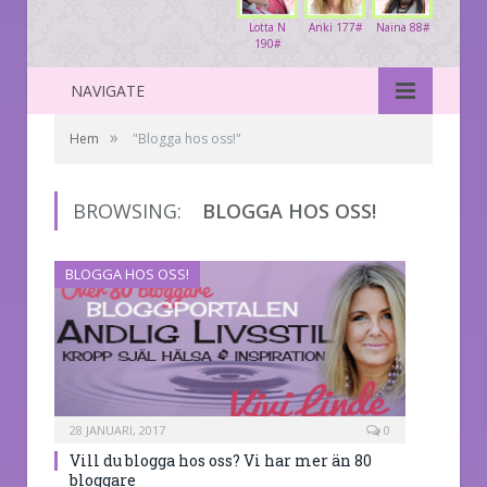
Lotta N
Anki 177#
Naina 88#
190#
NAVIGATE
»
Hem
"Blogga hos oss!"
BROWSING:
BLOGGA HOS OSS!
BLOGGA HOS OSS!
28 JANUARI, 2017
0
Vill du blogga hos oss? Vi har mer än 80
bloggare