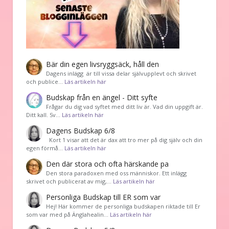
Bär din egen livsryggsäck, håll den
Dagens inlägg är till vissa delar självupplevt och skrivet
och publice…
Läs artikeln här
Budskap från en ängel - Ditt syfte
Frågar du dig vad syftet med ditt liv är. Vad din uppgift är.
Ditt kall. Sv…
Läs artikeln här
Dagens Budskap 6/8
Kort 1 visar att det är dax att tro mer på dig själv och din
egen förmå…
Läs artikeln här
Den där stora och ofta härskande pa
Den stora paradoxen med oss människor. Ett inlägg
skrivet och publicerat av mig,…
Läs artikeln här
Personliga Budskap till ER som var
Hej! Här kommer de personliga budskapen riktade till Er
som var med på Änglahealin…
Läs artikeln här