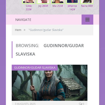
Gilda
Joy 280#
Mia 253#
Johanna
Naina 88#
333#
142#
NAVIGATE
»
Hem
"Gudinnor/gudar Slaviska"
BROWSING:
GUDINNOR/GUDAR
SLAVISKA
GUDINNOR/GUDAR SLAVISKA
3 AUGUSTI, 2025
0