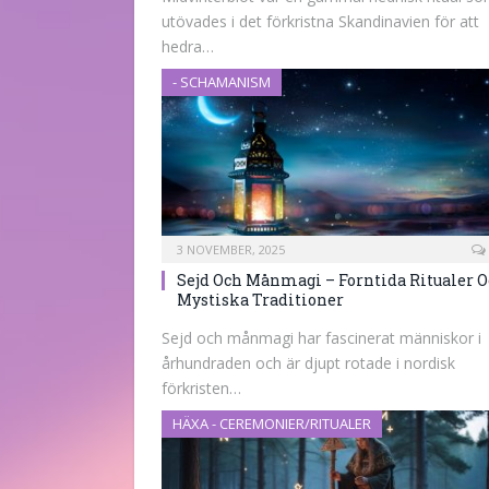
utövades i det förkristna Skandinavien för att
hedra…
- SCHAMANISM
3 NOVEMBER, 2025
Sejd Och Månmagi – Forntida Ritualer 
Mystiska Traditioner
Sejd och månmagi har fascinerat människor i
århundraden och är djupt rotade i nordisk
förkristen…
HÄXA - CEREMONIER/RITUALER