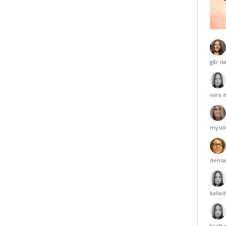
går d
vara 
mysti
densa
kalla
kraft