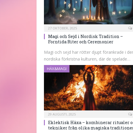
27 OKTOBER, 2025
Magi och Sejd i Nordisk Tradition –
Forntida Riter och Ceremonier
Magi och sejd har rötter djupt förankrade i de
nordiska förkristna kulturen, där de spelade…
HÄX&MAGI
29 AUGUSTI, 2025
Eklektisk Häxa – kombinerar ritualer 
tekniker från olika magiska traditione