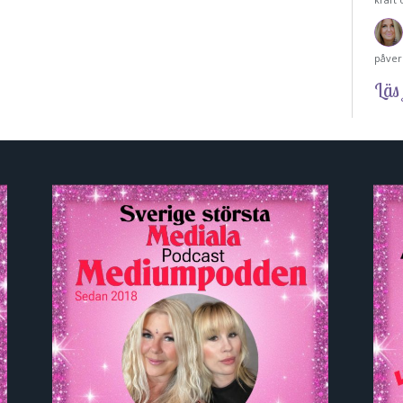
påver
Läs 