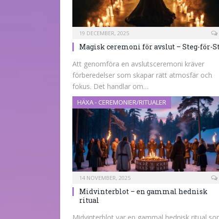
19 DECEMBER, 2025
Magisk ceremoni för avslut – Steg-för-S
Att genomföra en avslutsceremoni kräver
förberedelser som skapar rätt atmosfär och
fokus. Det handlar om…
HÄXA - CEREMONIER/RITUALER
14 NOVEMBER, 2025
Midvinterblot – en gammal hednisk
ritual
Midvinterblot var en gammal hednisk ritual s