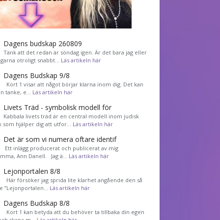
Dagens budskap 260809
Tänk att det redan är söndag igen. Är det bara jag eller
agarna otroligt snabbt…
Läs artikeln här
Dagens Budskap 9/8
Kort 1 visar att något börjar klarna inom dig. Det kan
en tanke, e…
Läs artikeln här
Livets Träd - symbolisk modell för
Kabbala livets träd är en central modell inom judisk
k som hjälper dig att utfor…
Läs artikeln här
Det är som vi numera oftare identif
͏ Ett inlägg producerat och publicerat av mig
mma, Ann Danell. Jag ä…
Läs artikeln här
Lejonportalen 8/8
Här försöker jag sprida lite klarhet angående den så
de ”Lejonportalen…
Läs artikeln här
Dagens Budskap 8/8
Kort 1 kan betyda att du behöver ta tillbaka din egen
 och skapa m…
Läs artikeln här