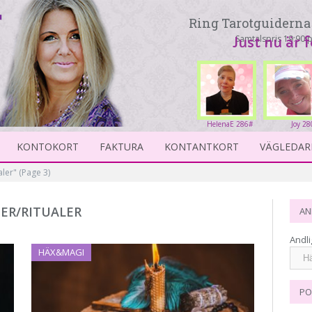
Ring Tarotguiderna 
Samtalspris 19:90 p
Just nu är 
HelenaE 286#
Joy 28
KONTOKORT
FAKTURA
KONTANTKORT
VÄGLEDAR
aler"
(Page 3)
ER/RITUALER
AN
Andli
HÄX&MAGI
PO