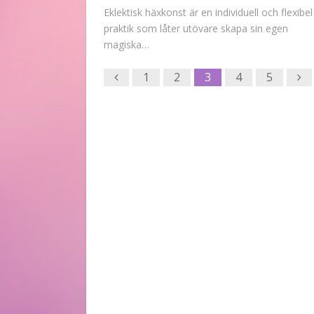
Eklektisk häxkonst är en individuell och flexibel
praktik som låter utövare skapa sin egen
magiska…
Previous
Ne
1
2
3
4
5