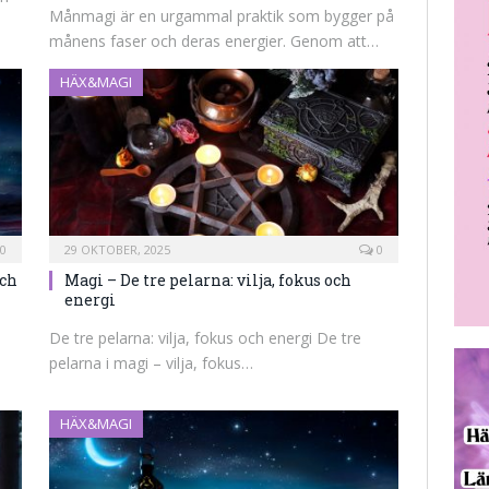
Månmagi är en urgammal praktik som bygger på
månens faser och deras energier. Genom att…
HÄX&MAGI
0
29 OKTOBER, 2025
0
Och
Magi – De tre pelarna: vilja, fokus och
energi
De tre pelarna: vilja, fokus och energi De tre
pelarna i magi – vilja, fokus…
HÄX&MAGI