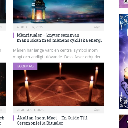
0
4 OKTOBER, 2025
0
Månritualer – knyter samman
människan med månens cykliska energi
n
Månen har länge varit en central symbol inom
magi och andligt utövande. Dess faser erbjuder…
HÄX&MAGI
0
20 AUGUSTI, 2025
0
och
Åkallan Inom Magi – En Guide Till
r
Ceremoniella Ritualer