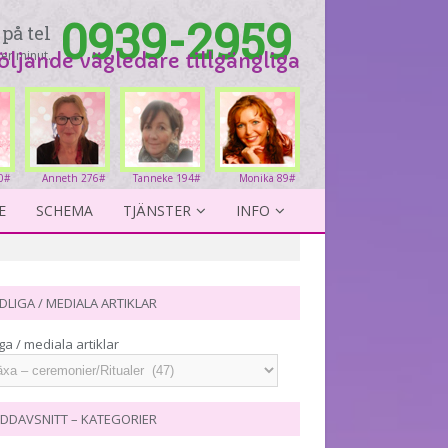
0939-2959
på tel
er minut.
följande vägledare tillgängliga
0#
Anneth 276#
Tanneke 194#
Monika 89#
E
SCHEMA
TJÄNSTER
INFO
DLIGA / MEDIALA ARTIKLAR
ga / mediala artiklar
DDAVSNITT – KATEGORIER