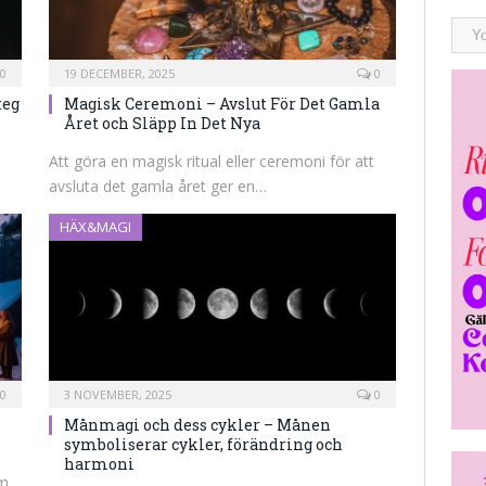
0
19 DECEMBER, 2025
0
teg
Magisk Ceremoni – Avslut För Det Gamla
Året och Släpp In Det Nya
Att göra en magisk ritual eller ceremoni för att
avsluta det gamla året ger en…
HÄX&MAGI
0
3 NOVEMBER, 2025
0
Månmagi och dess cykler – Månen
symboliserar cykler, förändring och
harmoni
om