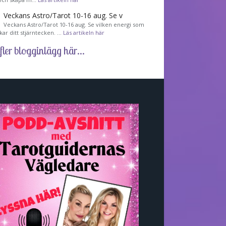
Veckans Astro/Tarot 10-16 aug. Se v
Veckans Astro/Tarot 10-16 aug. Se vilken energi som
kar ditt stjärntecken. …
Läs artikeln här
fler blogginlägg här...