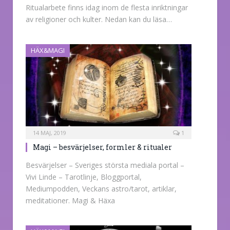
Ritualarbete finns idag inom de flesta inriktningar
av religioner och kulter. Nedan kan du läsa…
HÄX&MAGI
14 MAJ, 2019
1
Magi – besvärjelser, formler & ritualer
Besvärjelser – Sveriges största mediala portal –
Vivi Linde – Tarotlinje, Bloggportal,
Mediumpodden, Veckans astro/tarot, artiklar,
meditationer. Magi & Häxa