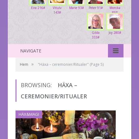
Eira 216#
Vitulv
Marie 93#
Peter 91#
Monika
143#
89#
Gilda
Joy 280#
333#
NAVIGATE
»
Hem
"Häxa – ceremonier/Ritualer"
(Page 5)
BROWSING:
HÄXA –
CEREMONIER/RITUALER
HÄX&MAGI