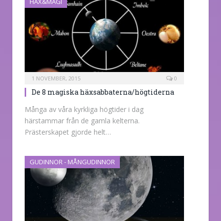
HÄX&MAGI
1 NOVEMBER, 2015
0
De 8 magiska häxsabbaterna/högtiderna
Många av våra kyrkliga högtider i dag
härstammar från de gamla kelterna.
Prästerskapet gjorde helt…
GUDINNOR - MÅNGUDINNOR