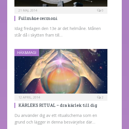
21 MAJ, 2014
0
Fullmåne cermoni
Idag fredagen den 13e är det helmåne. Månen
står då i skytten fram till…
HÄX&MAGI
12 APRIL, 2014
2
KÄRLEKS RITUAL – dra kärlek till dig
Du använder dig av ett ritualschema som en
grund och lägger in denna besvärjelse där…