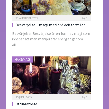
31 AUGUSTI, 2024
0
Besvärjelse – magi med ord och formler
Besvärjelser Besvärjelse är en form av magi som
innebär att man manipulerar energier genom
att…
HÄX&MAGI
15 JUNI, 2019
0
Ritualarbete