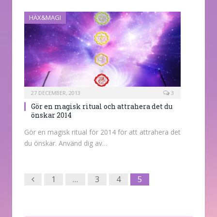
HÄX&MAGI
27 DECEMBER, 2013
3
Gör en magisk ritual och attrahera det du
önskar 2014
Gör en magisk ritual för 2014 för att attrahera det
du önskar. Använd dig av…
Previous
1
…
3
4
5