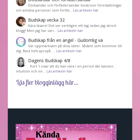
Dödsandar och förfädersandar beskriver föreställningar
om avlidna personer som fortfa…
Läs artikeln här
Budskap vecka 32
Kära läsare! Det var verkligen ett tag sedan jag skrivit
blogg! Men jag har vari…
Läs artikeln här
Budskap från en ängel - Gudomlig vä
Var uppmärksam på dina idéer. Sådant som kommer till
dig. Bara helt apropå. …
Läs artikeln här
Dagens Budskap 4/8
Kort 1 visar att du kan vara i en period där känslor,
intuition och inr…
Läs artikeln här
Läs fler blogginlägg här...