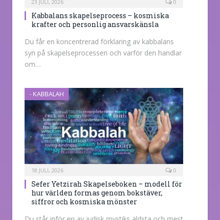
23 JULI, 2026
0
Kabbalans skapelseprocess – kosmiska
krafter och personlig ansvarskänsla
Du får en koncentrerad förklaring av kabbalans
syn på skapelseprocessen och varför den handlar
om…
- KABBALAH
18 JULI, 2026
0
Sefer Yetzirah Skapelseboken – modell för
hur världen formas genom bokstäver,
siffror och kosmiska mönster
Du står inför en av judisk mystiks äldsta och mest