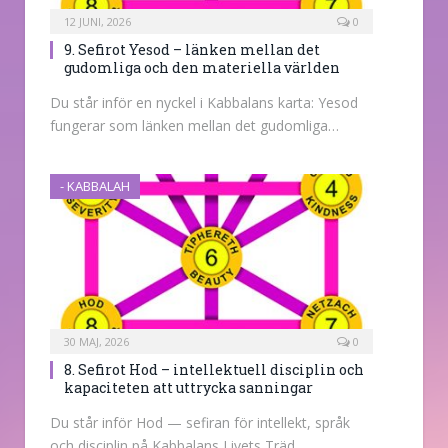
12 JUNI, 2026
0
9. Sefirot Yesod – länken mellan det
gudomliga och den materiella världen
Du står inför en nyckel i Kabbalans karta: Yesod
fungerar som länken mellan det gudomliga…
- KABBALAH
30 MAJ, 2026
0
8. Sefirot Hod – intellektuell disciplin och
kapaciteten att uttrycka sanningar
Du står inför Hod — sefiran för intellekt, språk
och disciplin på Kabbalans Livets Träd.…