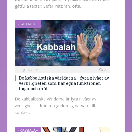
gåtfulla texter: Sefer Yetzirah, ofta…
- KABBALAH
12 JULI, 2026
0
De kabbalistiska världarna – fyra nivåer av
verkligheten som har egna funktioner,
lagar och mål
De kabbalistiska världarna är fyra nivåer av
verklighet — från ren gudomlig närvaro till
konkret…
- KABBALAH