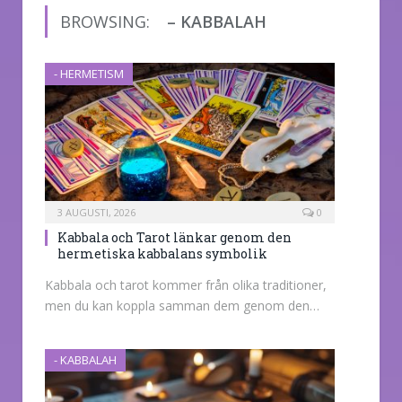
BROWSING:
– KABBALAH
- HERMETISM
3 AUGUSTI, 2026
0
Kabbala och Tarot länkar genom den
hermetiska kabbalans symbolik
Kabbala och tarot kommer från olika traditioner,
men du kan koppla samman dem genom den…
- KABBALAH