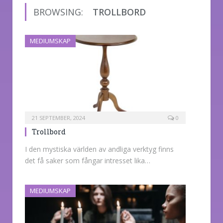
BROWSING:
TROLLBORD
MEDIUMSKAP
21 SEPTEMBER, 2024
0
Trollbord
I den mystiska världen av andliga verktyg finns
det få saker som fångar intresset lika…
MEDIUMSKAP