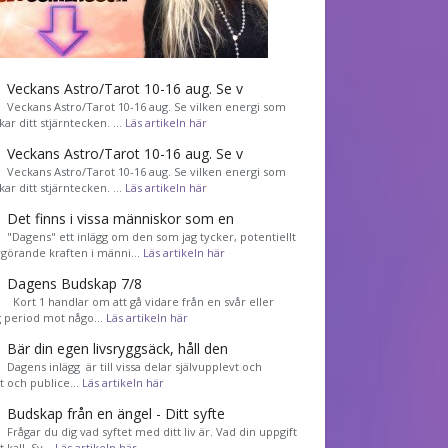
Veckans Astro/Tarot 10-16 aug. Se v
Veckans Astro/Tarot 10-16 aug. Se vilken energi som
kar ditt stjärntecken. …
Läs artikeln här
Veckans Astro/Tarot 10-16 aug. Se v
Veckans Astro/Tarot 10-16 aug. Se vilken energi som
kar ditt stjärntecken. …
Läs artikeln här
Det finns i vissa människor som en
"Dagens" ett inlägg om den som jag tycker, potentiellt
görande kraften i männi…
Läs artikeln här
Dagens Budskap 7/8
Kort 1 handlar om att gå vidare från en svår eller
g period mot någo…
Läs artikeln här
Bär din egen livsryggsäck, håll den
Dagens inlägg är till vissa delar självupplevt och
et och publice…
Läs artikeln här
Budskap från en ängel - Ditt syfte
Frågar du dig vad syftet med ditt liv är. Vad din uppgift
tt kall. Sv…
Läs artikeln här