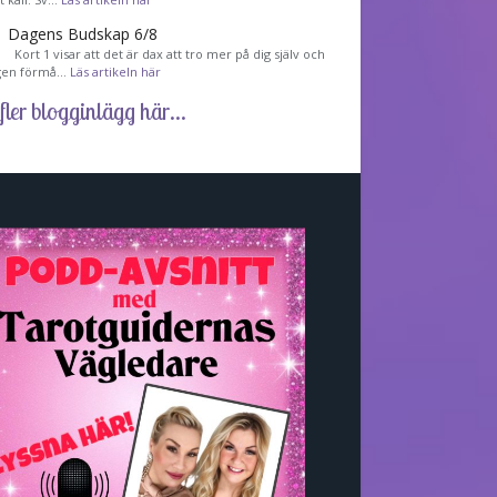
Dagens Budskap 6/8
Kort 1 visar att det är dax att tro mer på dig själv och
gen förmå…
Läs artikeln här
fler blogginlägg här...