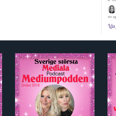
din e
Läs 