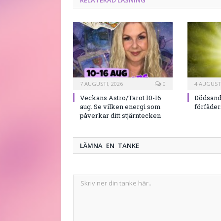
RELATERAD LÄSNING
7 AUGUSTI, 2026
0
4 AUGUSTI
Veckans Astro/Tarot 10-16
Dödsand
aug. Se vilken energi som
förfäde
påverkar ditt stjärntecken
LÄMNA EN TANKE