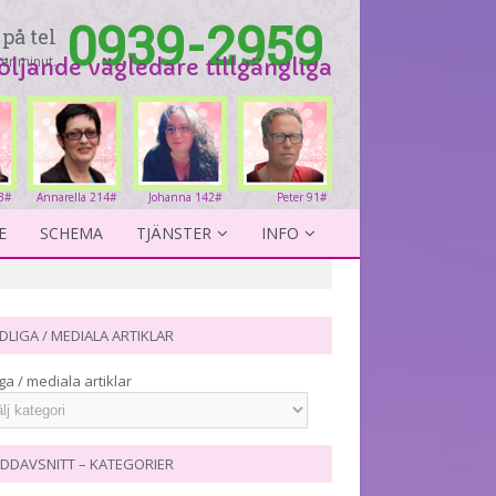
0939-2959
på tel
er minut.
följande vägledare tillgängliga
3#
Annarella 214#
Johanna 142#
Peter 91#
E
SCHEMA
TJÄNSTER
INFO
DLIGA / MEDIALA ARTIKLAR
ga / mediala artiklar
DDAVSNITT – KATEGORIER