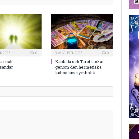
, 2026
0
3 AUGUSTI, 2026
0
ar och
Kabbala och Tarot länkar
rsandar
genom den hermetiska
kabbalans symbolik