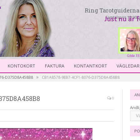
Ring Tarotguiderna 
Samtalspris 19:90 p
Just nu är 
Gilda 33
KONTOKORT
FAKTURA
KONTANTKORT
VÄGLEDAR
»
076-D375D8A458B8
CB1A8578-9EB7-4CF1-8076-D375D8A458B8
AN
D375D8A458B8
0
Andli
PO