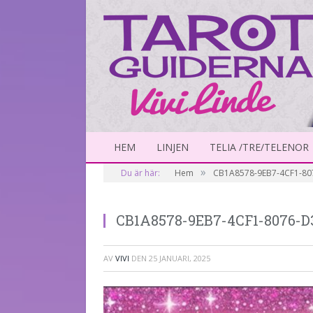
HEM
LINJEN
TELIA /TRE/TELENOR
»
Du är här:
Hem
CB1A8578-9EB7-4CF1-8
CB1A8578-9EB7-4CF1-8076-
AV
VIVI
DEN
25 JANUARI, 2025