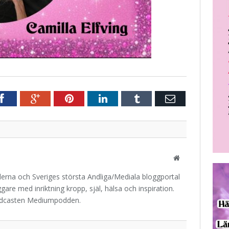
r
Facebook
Google+
Pinterest
LinkedIn
Tumblr
E-
post
Website
iderna och Sveriges största Andliga/Mediala bloggportal
are med inriktning kropp, själ, hälsa och inspiration.
odcasten Mediumpodden.