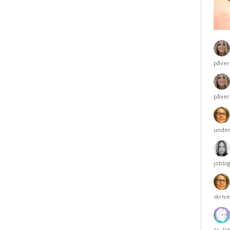
påver
påver
under
jobbi
skriv
är. Di