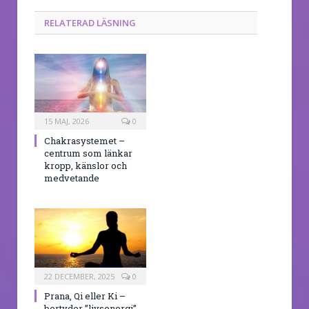
RELATERAD LÄSNING
15 MAJ, 2026
0
Chakrasystemet –
centrum som länkar
kropp, känslor och
medvetande
22 DECEMBER, 2025
0
Prana, Qi eller Ki –
bertyder ”livsenergi”