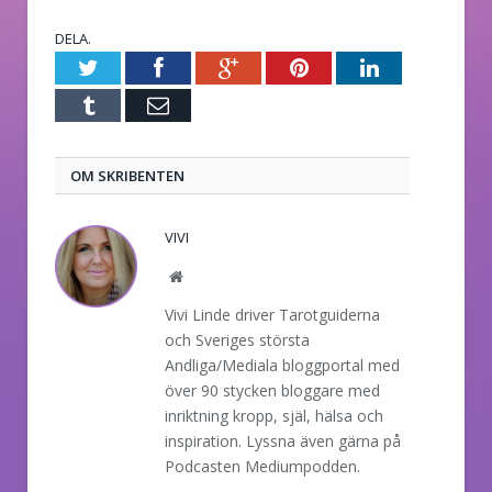
DELA.
Twitter
Facebook
Google+
Pinterest
LinkedIn
Tumblr
E-
post
OM SKRIBENTEN
VIVI
Website
Vivi Linde driver Tarotguiderna
och Sveriges största
Andliga/Mediala bloggportal med
över 90 stycken bloggare med
inriktning kropp, själ, hälsa och
inspiration. Lyssna även gärna på
Podcasten Mediumpodden.