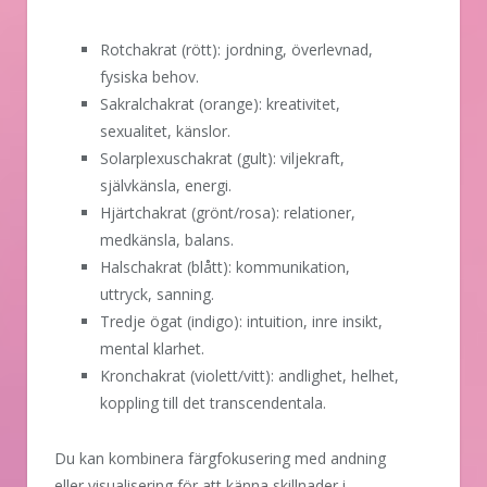
Rotchakrat (rött): jordning, överlevnad,
fysiska behov.
Sakralchakrat (orange): kreativitet,
sexualitet, känslor.
Solarplexuschakrat (gult): viljekraft,
självkänsla, energi.
Hjärtchakrat (grönt/rosa): relationer,
medkänsla, balans.
Halschakrat (blått): kommunikation,
uttryck, sanning.
Tredje ögat (indigo): intuition, inre insikt,
mental klarhet.
Kronchakrat (violett/vitt): andlighet, helhet,
koppling till det transcendentala.
Du kan kombinera färgfokusering med andning
eller visualisering för att känna skillnader i