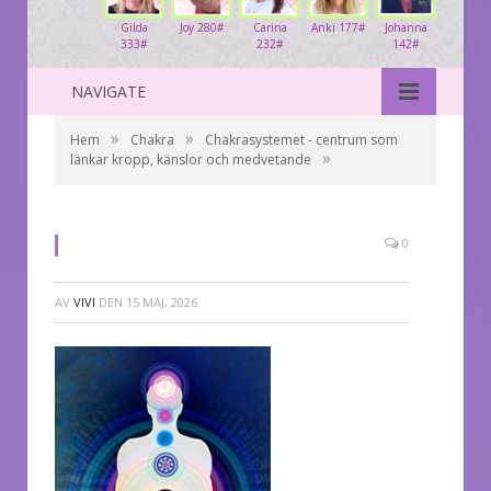
Gilda
Joy 280#
Carina
Anki 177#
Johanna
333#
232#
142#
NAVIGATE
»
»
Hem
Chakra
Chakrasystemet - centrum som
»
länkar kropp, känslor och medvetande
0
AV
VIVI
DEN
15 MAJ, 2026