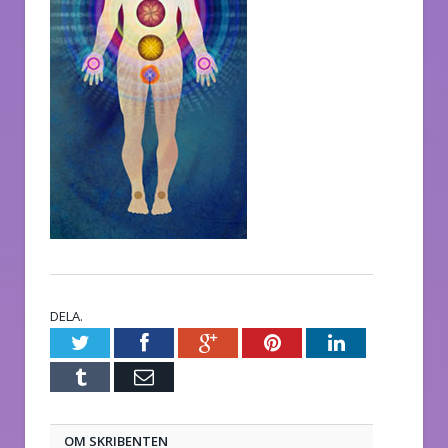
DELA.
Twitter
Facebook
Google+
Pinterest
LinkedIn
Tumblr
E-
post
OM SKRIBENTEN