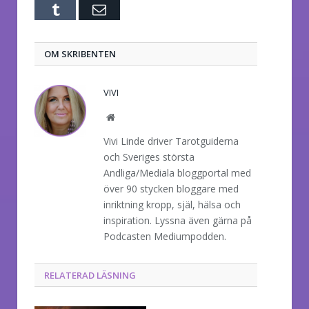
Tumblr
E-
post
OM SKRIBENTEN
VIVI
Website
Vivi Linde driver Tarotguiderna
och Sveriges största
Andliga/Mediala bloggportal med
över 90 stycken bloggare med
inriktning kropp, själ, hälsa och
inspiration. Lyssna även gärna på
Podcasten Mediumpodden.
RELATERAD LÄSNING