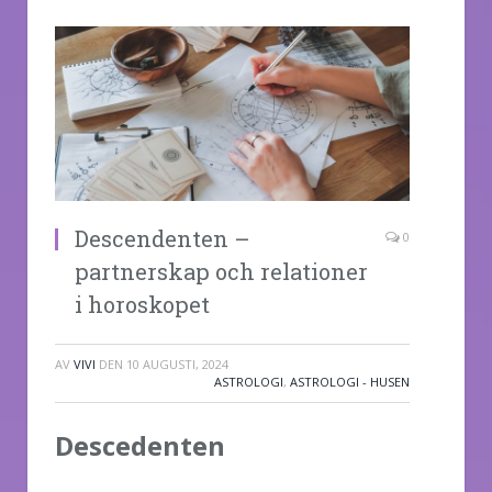
Descendenten –
0
partnerskap och relationer
i horoskopet
AV
VIVI
DEN
10 AUGUSTI, 2024
ASTROLOGI
,
ASTROLOGI - HUSEN
Descedenten