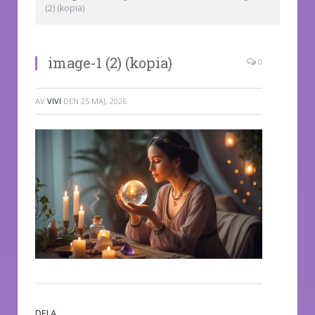
(2) (kopia)
image-1 (2) (kopia)
0
AV
VIVI
DEN
25 MAJ, 2026
DELA.