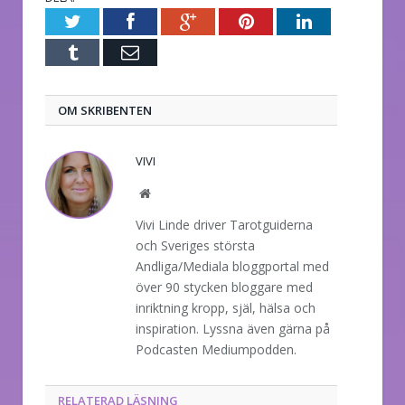
Twitter
Facebook
Google+
Pinterest
LinkedIn
Tumblr
E-
post
OM SKRIBENTEN
VIVI
Website
Vivi Linde driver Tarotguiderna
och Sveriges största
Andliga/Mediala bloggportal med
över 90 stycken bloggare med
inriktning kropp, själ, hälsa och
inspiration. Lyssna även gärna på
Podcasten Mediumpodden.
RELATERAD LÄSNING