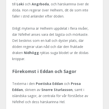
till
Loki
och
Angrboda
, och härskarinna över de
döda. Hon regerar över Helheim, dit de som inte
faller i strid anländer efter döden.
Enligt myterna är Helheim uppdelat i flera nivåer,
där Nifelhel anses vara det lägsta och mörkaste.
Det beskrivs som en kall och dyster plats, där
döden regerar utan nåd och där den fruktade
draken
Nidhögg
ryktas suga blodet ur de dödas
kroppar.
Förekomst i Eddan och Sagor
Texterna i den
Poetiska Eddan
och
Prosa
Eddan
, skriven av
Snorre Sturlasson
, samt i
isländska sagor, är centrala för vår förståelse av
Nifelhel och dess härskarinna Hel.