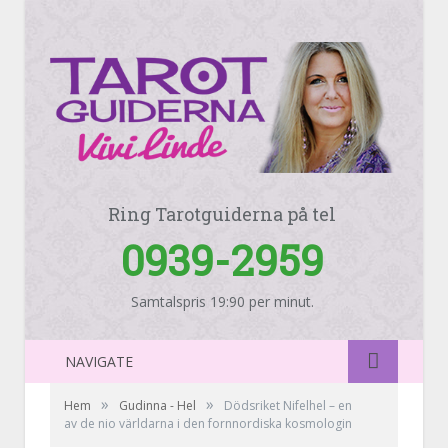
Ring Tarotguiderna på tel
0939-2959
Samtalspris 19:90 per minut.
NAVIGATE
»
»
Hem
Gudinna - Hel
Dödsriket Nifelhel – en
av de nio världarna i den fornnordiska kosmologin