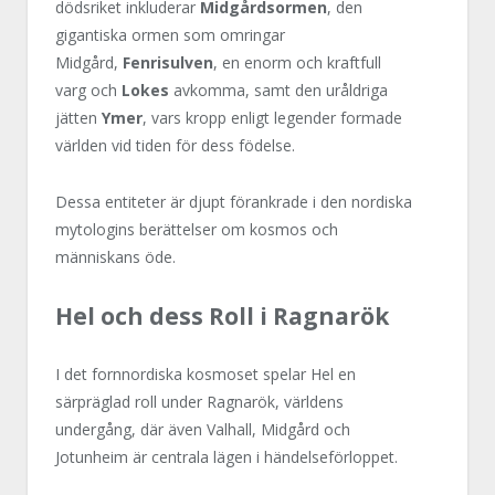
dödsriket inkluderar
Midgårdsormen
, den
gigantiska ormen som omringar
Midgård,
Fenrisulven
, en enorm och kraftfull
varg och
Lokes
avkomma, samt den uråldriga
jätten
Ymer
, vars kropp enligt legender formade
världen vid tiden för dess födelse.
Dessa entiteter är djupt förankrade i den nordiska
mytologins berättelser om kosmos och
människans öde.
Hel och dess Roll i Ragnarök
I det fornnordiska kosmoset spelar Hel en
särpräglad roll under Ragnarök, världens
undergång, där även Valhall, Midgård och
Jotunheim är centrala lägen i händelseförloppet.