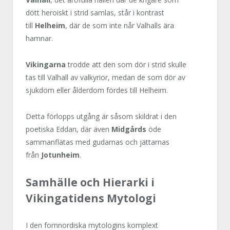
dött heroiskt i strid samlas, står i kontrast
till
Helheim
, där de som inte når Valhalls ära
hamnar.
Vikingarna
trodde att den som dör i strid skulle
tas till Valhall av valkyrior, medan de som dör av
sjukdom eller ålderdom fördes till Helheim.
Detta förlopps utgång är såsom skildrat i den
poetiska Eddan, där även
Midgårds
öde
sammanflätas med gudarnas och jättarnas
från
Jotunheim
.
Samhälle och Hierarki i
Vikingatidens Mytologi
I den fornnordiska mytologins komplext