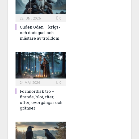
22 JUNI, 2026
0
Guden Oden – krigs-
och dödsgud, och
mästare av trolldom
24 MAJ, 2026
0
Fornnordisk tro –
firande, blot, riter,
offer, övergångar och
gränser