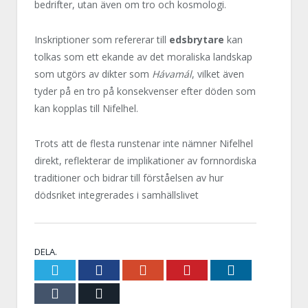
bedrifter, utan även om tro och kosmologi.
Inskriptioner som refererar till
edsbrytare
kan
tolkas som ett ekande av det moraliska landskap
som utgörs av dikter som
Hávamál
, vilket även
tyder på en tro på konsekvenser efter döden som
kan kopplas till Nifelhel.
Trots att de flesta runstenar inte nämner Nifelhel
direkt, reflekterar de implikationer av fornnordiska
traditioner och bidrar till förståelsen av hur
dödsriket integrerades i samhällslivet
DELA.
Twitter
Facebook
Google+
Pinterest
LinkedIn
Tumblr
E-