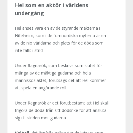
Hel som en aktör i världens
undergång
Hel anses vara en av de styrande makterna i
Nifelheim, som i de fornnordiska myterna är en
av de nio världarna och plats för de döda som
inte fallit i strid.
Under Ragnarök, som beskrivs som slutet för
många av de mäktiga gudarna och hela
människosläktet, förutsägs det att Hel kommer
att spela en avgörande roll.
Under Ragnarök är det förutbestämt att Hel skall
frigöra de döda från sitt dödsrike för att ansluta
sig till striden mot gudarna.
Valhall
, det ärofulla hallen där de krigare som