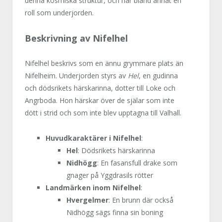
denna kosmiska struktur, och har bland annat en
roll som underjorden.
Beskrivning av Nifelhel
Nifelhel beskrivs som en ännu grymmare plats än
Nifelheim. Underjorden styrs av
Hel
, en gudinna
och dödsrikets härskarinna, dotter till Loke och
Angrboda. Hon härskar över de själar som inte
dött i strid och som inte blev upptagna till Valhall.
Huvudkaraktärer i Nifelhel
:
Hel
: Dödsrikets härskarinna
Nidhögg
: En fasansfull drake som
gnager på Yggdrasils rötter
Landmärken inom Nifelhel
:
Hvergelmer
: En brunn där också
Nidhögg sägs finna sin boning