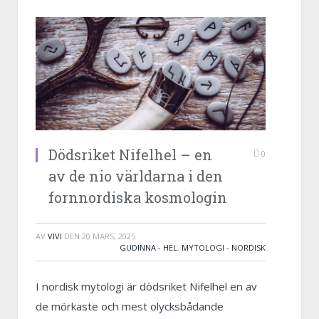
Dödsriket Nifelhel – en
0
av de nio världarna i den
fornnordiska kosmologin
AV
VIVI
DEN
20 MARS, 2025
GUDINNA - HEL
,
MYTOLOGI - NORDISK
I nordisk mytologi är dödsriket Nifelhel en av
de mörkaste och mest olycksbådande