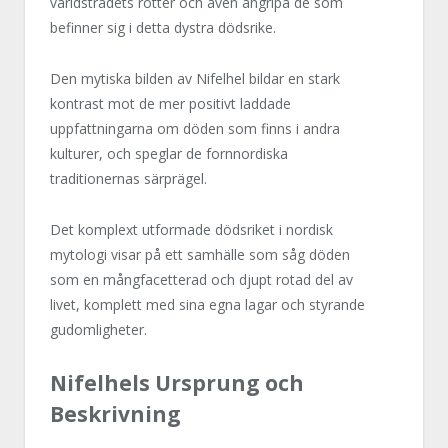
världsträdets rötter och även angripa de som
befinner sig i detta dystra dödsrike.
Den mytiska bilden av Nifelhel bildar en stark
kontrast mot de mer positivt laddade
uppfattningarna om döden som finns i andra
kulturer, och speglar de fornnordiska
traditionernas särprägel.
Det komplext utformade dödsriket i nordisk
mytologi visar på ett samhälle som såg döden
som en mångfacetterad och djupt rotad del av
livet, komplett med sina egna lagar och styrande
gudomligheter.
Nifelhels Ursprung och
Beskrivning