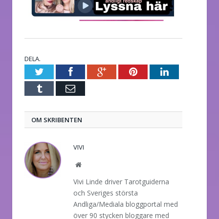
DELA.
Twitter
Facebook
Google+
Pinterest
LinkedIn
Tumblr
E-
post
OM SKRIBENTEN
VIVI
Website
Vivi Linde driver Tarotguiderna
och Sveriges största
Andliga/Mediala bloggportal med
över 90 stycken bloggare med