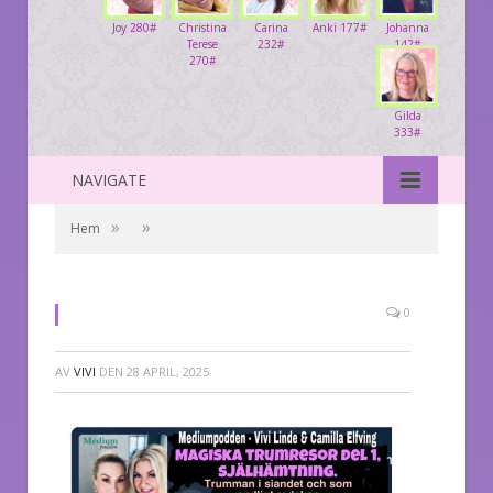
Joy 280#
Christina
Carina
Anki 177#
Johanna
Terese
232#
142#
270#
Gilda
333#
NAVIGATE
»
»
Hem
0
AV
VIVI
DEN
28 APRIL, 2025