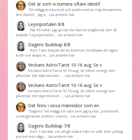
Det är som vi numera oftare identif
͏ Ett inlägg producerat och publicerat av mig densamma,
Ann Danell. Jag ä…
Läs artikeln här
Lejonportalen 8/8
Här försöker jag sprida lite klarhet angående den så
kallade ”Lejonportalen…
Läs artikeln här
Dagens Budskap 8/8
Kort 1 kan betyda att du behöver ta tillbaka din egen
kraft och skapa m…
Läs artikeln här
Veckans Astro/Tarot 10-16 aug. Se v
Veckans Astro/Tarot 10-16 aug. Se vilken energi som
påverkar ditt stjärntecken. …
Läs artikeln här
Veckans Astro/Tarot 10-16 aug. Se v
Veckans Astro/Tarot 10-16 aug. Se vilken energi som
påverkar ditt stjärntecken. …
Läs artikeln här
Det finns i vissa människor som en
"Dagens" ett inlägg om den som jag tycker, potentiellt
undergörande kraften i männi…
Läs artikeln här
Dagens Budskap 7/8
Kort 1 handlar om att gå vidare från en svår eller jobbig
period mot någo…
Läs artikeln här