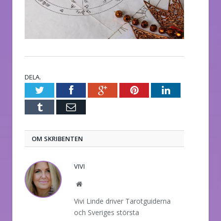
DELA.
Twitter
Facebook
Google+
Pinterest
LinkedIn
Tumblr
E-
post
OM SKRIBENTEN
VIVI
Website
Vivi Linde driver Tarotguiderna
och Sveriges största