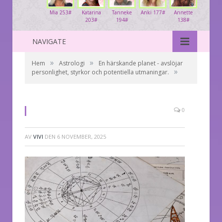
Mia 253#
Katarina
Tanneke
Anki 177#
Annette
203#
194#
138#
NAVIGATE
»
»
Hem
Astrologi
En härskande planet - avslöjar
»
personlighet, styrkor och potentiella utmaningar.
0
AV
VIVI
DEN
6 NOVEMBER, 2025