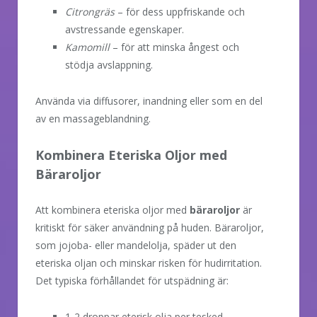
Citrongräs
– för dess uppfriskande och
avstressande egenskaper.
Kamomill
– för att minska ångest och
stödja avslappning.
Använda via diffusorer, inandning eller som en del
av en massageblandning.
Kombinera Eteriska Oljor med
Bäraroljor
Att kombinera eteriska oljor med
bäraroljor
är
kritiskt för säker användning på huden. Bäraroljor,
som jojoba- eller mandelolja, späder ut den
eteriska oljan och minskar risken för hudirritation.
Det typiska förhållandet för utspädning är:
1-2 droppar eterisk olja per tesked