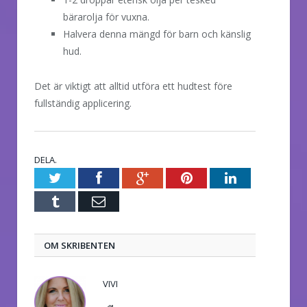
bärarolja för vuxna.
Halvera denna mängd för barn och känslig
hud.
Det är viktigt att alltid utföra ett hudtest före
fullständig applicering.
DELA.
Twitter
Facebook
Google+
Pinterest
LinkedIn
Tumblr
E-
post
OM SKRIBENTEN
VIVI