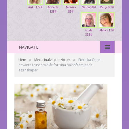
Anki 177#
Annette
Monika
Naina 88#
Marya 81#
138#
89#
Gilda
Alma 211#
333#
NAVIGATE
»
»
Hem
Medicinalväxter /örter
Eteriska Oljor –
använts i tusentals år för sina hälsofrämjande
egenskaper