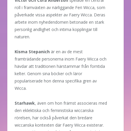
Victor och Cora Anderson
spelade en central
roll i framväxten av närliggande Feri Wicca, som
påverkade vissa aspekter av Faery Wicca. Deras
arbete inom nyhedendomen betonade en stark
personlig andlighet och intima kopplingar till
naturen.
Kisma Stepanich
är en av de mest
framträdande personerna inom Faery Wicca och
hävdar att traditionen härstammar från forntida
kelter. Genom sina böcker och läror
populariserade hon denna specifika gren av
Wicca.
Starhawk
, även om hon främst associeras med
den eklektiska och feministiska wiccanska
rörelsen, har också påverkat den bredare
wiccanska kontexten där Faery Wicca existerar.