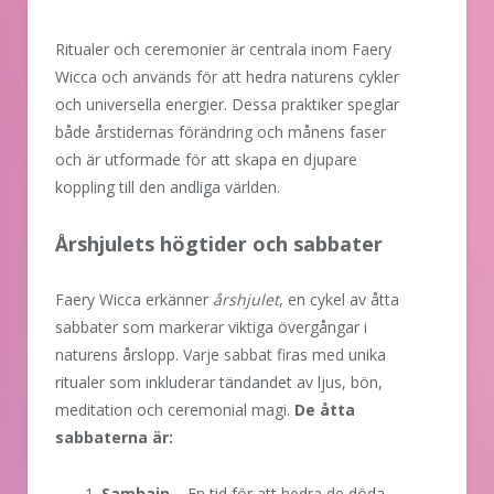
Ritualer och ceremonier är centrala inom Faery
Wicca och används för att hedra naturens cykler
och universella energier. Dessa praktiker speglar
både årstidernas förändring och månens faser
och är utformade för att skapa en djupare
koppling till den andliga världen.
Årshjulets högtider och sabbater
Faery Wicca erkänner
årshjulet
, en cykel av åtta
sabbater som markerar viktiga övergångar i
naturens årslopp. Varje sabbat firas med unika
ritualer som inkluderar tändandet av ljus, bön,
meditation och ceremonial magi.
De åtta
sabbaterna är:
Samhain
– En tid för att hedra de döda