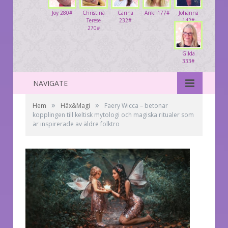
Joy 280#
Christina
Carina
Anki 177#
Johanna
Terese
232#
142#
270#
Gilda
333#
NAVIGATE
»
»
Hem
Häx&Magi
Faery Wicca – betonar
kopplingen till keltisk mytologi och magiska ritualer som
är inspirerade av äldre folktro