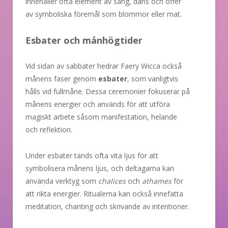
innehåller ofta element av sång, dans och offer
av symboliska föremål som blommor eller mat.
Esbater och månhögtider
Vid sidan av sabbater hedrar Faery Wicca också
månens faser genom
esbater
, som vanligtvis
hålls vid fullmåne. Dessa ceremonier fokuserar på
månens energier och används för att utföra
magiskt arbete såsom manifestation, helande
och reflektion.
Under esbater tänds ofta vita ljus för att
symbolisera månens ljus, och deltagarna kan
använda verktyg som
chalices
och
athames
för
att rikta energier. Ritualerna kan också innefatta
meditation, chanting och skrivande av intentioner.