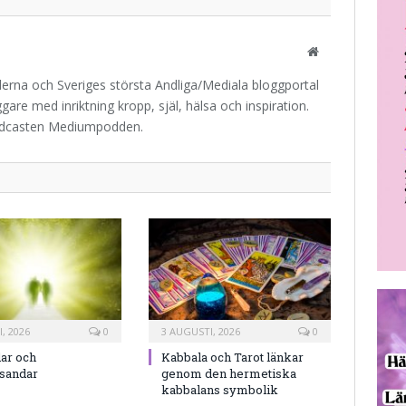
Website
iderna och Sveriges största Andliga/Mediala bloggportal
are med inriktning kropp, själ, hälsa och inspiration.
odcasten Mediumpodden.
, 2026
0
3 AUGUSTI, 2026
0
ar och
Kabbala och Tarot länkar
rsandar
genom den hermetiska
kabbalans symbolik