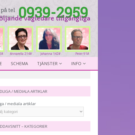
0939-2959
på tel
er minut.
följande vägledare tillgängliga
2#
Annarella 214#
Johanna 142#
Peter 91#
E
SCHEMA
TJÄNSTER
INFO
DLIGA / MEDIALA ARTIKLAR
ga / mediala artiklar
DDAVSNITT – KATEGORIER