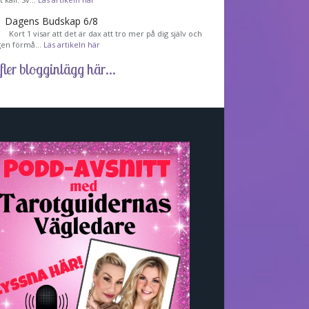
Dagens Budskap 6/8
Kort 1 visar att det är dax att tro mer på dig själv och
gen förmå…
Läs artikeln här
fler blogginlägg här...