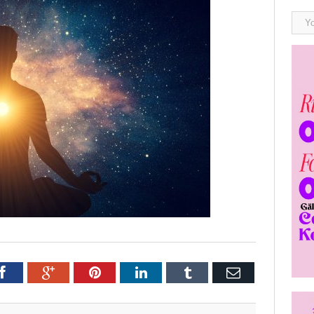
r
Facebook
Google+
Pinterest
LinkedIn
Tumblr
E-
post