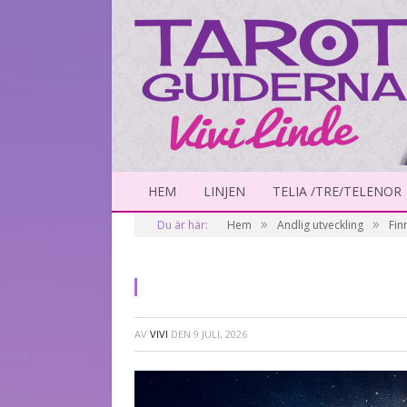
HEM
LINJEN
TELIA /TRE/TELENOR
»
»
Du är här:
Hem
Andlig utveckling
Fin
AV
VIVI
DEN
9 JULI, 2026