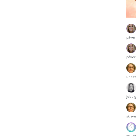
påver
påver
under
jobbi
skriv
är. Di