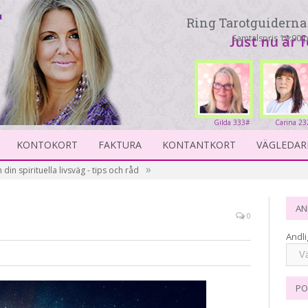
Ring Tarotguiderna 
Samtalspris 19:90 p
Just nu är 
Gilda 333#
Carina 23
KONTOKORT
FAKTURA
KONTANTKORT
VÄGLEDAR
»
n din spirituella livsväg - tips och råd
AN
0
Andli
PO