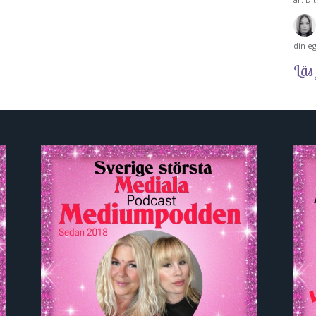
din e
Läs 