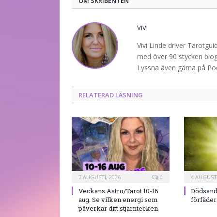
OM SKRIBENTEN
VIVI
Vivi Linde driver Tarotgu
med över 90 stycken blogg
Lyssna även gärna på P
RELATERAD LÄSNING
7 AUGUSTI, 2026
0
4 AUGUSTI
Veckans Astro/Tarot 10-16
Dödsand
aug. Se vilken energi som
förfäde
påverkar ditt stjärntecken