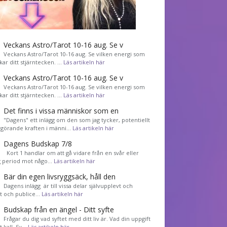
Veckans Astro/Tarot 10-16 aug. Se v
Veckans Astro/Tarot 10-16 aug. Se vilken energi som
kar ditt stjärntecken. …
Läs artikeln här
Veckans Astro/Tarot 10-16 aug. Se v
Veckans Astro/Tarot 10-16 aug. Se vilken energi som
kar ditt stjärntecken. …
Läs artikeln här
Det finns i vissa människor som en
"Dagens" ett inlägg om den som jag tycker, potentiellt
görande kraften i männi…
Läs artikeln här
Dagens Budskap 7/8
Kort 1 handlar om att gå vidare från en svår eller
g period mot någo…
Läs artikeln här
Bär din egen livsryggsäck, håll den
Dagens inlägg är till vissa delar självupplevt och
et och publice…
Läs artikeln här
Budskap från en ängel - Ditt syfte
Frågar du dig vad syftet med ditt liv är. Vad din uppgift
tt kall. Sv…
Läs artikeln här