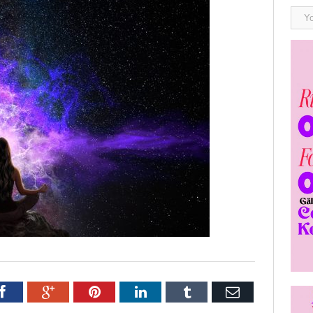
r
Facebook
Google+
Pinterest
LinkedIn
Tumblr
E-
post