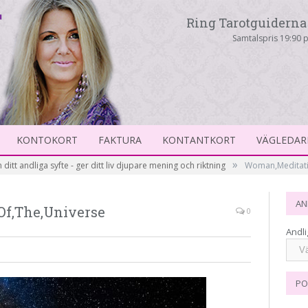
Ring Tarotguiderna 
Samtalspris 19:90 p
KONTOKORT
FAKTURA
KONTANTKORT
VÄGLEDAR
»
n ditt andliga syfte - ger ditt liv djupare mening och riktning
Woman,Meditatin
AN
Of,The,Universe
0
Andli
PO