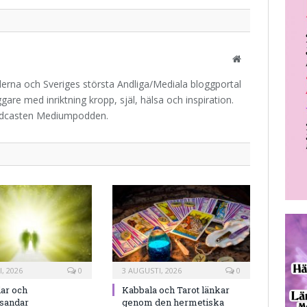
Website
iderna och Sveriges största Andliga/Mediala bloggportal
are med inriktning kropp, själ, hälsa och inspiration.
odcasten Mediumpodden.
, 2026
0
3 AUGUSTI, 2026
0
ar och
Kabbala och Tarot länkar
rsandar
genom den hermetiska