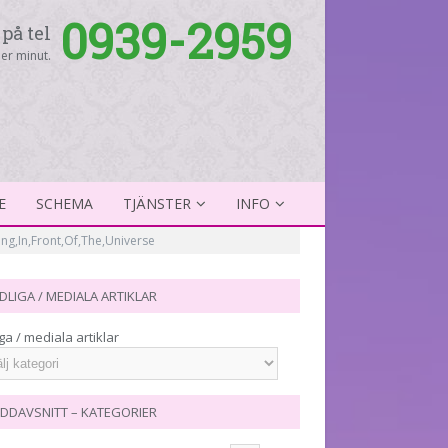
0939-2959
på tel
er minut.
E
SCHEMA
TJÄNSTER
INFO
g,In,Front,Of,The,Universe
DLIGA / MEDIALA ARTIKLAR
ga / mediala artiklar
DDAVSNITT – KATEGORIER