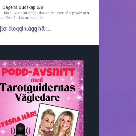
Dagens Budskap 6/8
Kort 1 visar att det är dax att tro mer på dig själv och
gen förmå…
Läs artikeln här
fler blogginlägg här...