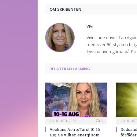
OM SKRIBENTEN
VIVI
Vivi Linde driver Tarotgu
med över 90 stycken blogg
Lyssna även gärna på P
RELATERAD LÄSNING
7 AUGUSTI, 2026
0
4 AUGUSTI
Veckans Astro/Tarot 10-16
Dödsand
aug. Se vilken energi som
förfäde