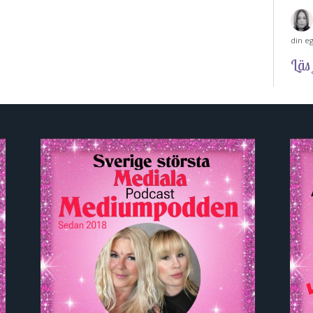
din e
Läs 