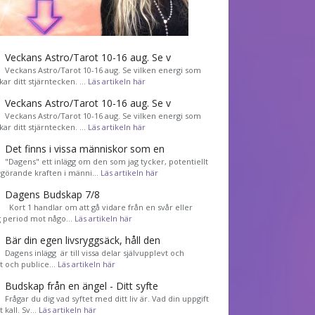
Veckans Astro/Tarot 10-16 aug. Se v
Veckans Astro/Tarot 10-16 aug. Se vilken energi som
kar ditt stjärntecken. …
Läs artikeln här
Veckans Astro/Tarot 10-16 aug. Se v
Veckans Astro/Tarot 10-16 aug. Se vilken energi som
kar ditt stjärntecken. …
Läs artikeln här
Det finns i vissa människor som en
"Dagens" ett inlägg om den som jag tycker, potentiellt
görande kraften i männi…
Läs artikeln här
Dagens Budskap 7/8
Kort 1 handlar om att gå vidare från en svår eller
g period mot någo…
Läs artikeln här
Bär din egen livsryggsäck, håll den
Dagens inlägg är till vissa delar självupplevt och
et och publice…
Läs artikeln här
Budskap från en ängel - Ditt syfte
Frågar du dig vad syftet med ditt liv är. Vad din uppgift
tt kall. Sv…
Läs artikeln här