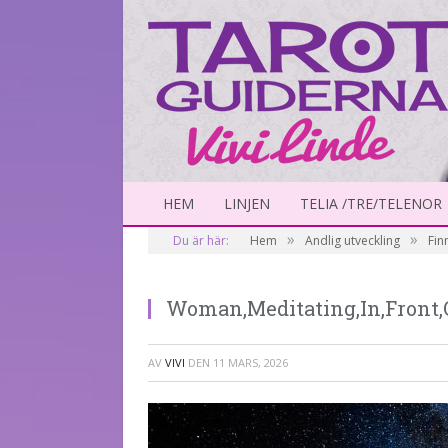
HEM
LINJEN
TELIA /TRE/TELENOR
»
»
Du är här:
Hem
Andlig utveckling
Fin
Woman,Meditating,In,Front,
AV
VIVI
DEN
11 MARS, 2026