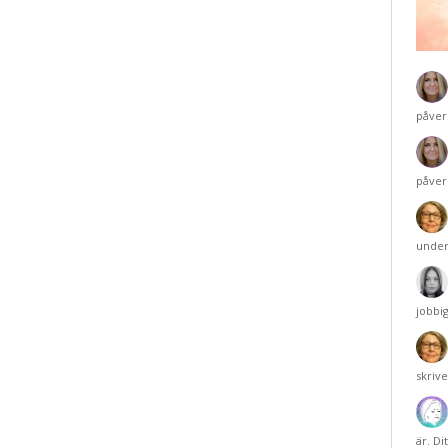
påver
påver
under
jobbi
skriv
är. Di