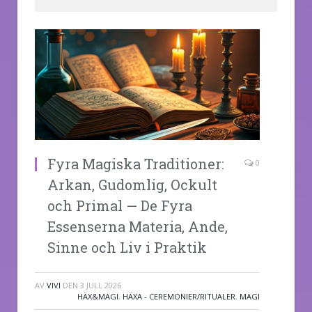
Fyra Magiska Traditioner:
0
Arkan, Gudomlig, Ockult
och Primal — De Fyra
Essenserna Materia, Ande,
Sinne och Liv i Praktik
AV
VIVI
DEN
3 JULI, 2026
HÄX&MAGI
,
HÄXA - CEREMONIER/RITUALER
,
MAGI