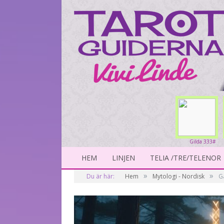
Gilda 333#
HEM
LINJEN
TELIA /TRE/TELENOR
»
»
Du är här:
Hem
Mytologi - Nordisk
G