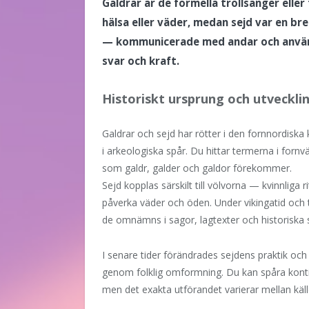
Galdrar är de formella trollsånger elle
hälsa eller väder, medan sejd var en b
— kommunicerade med andar och använde
svar och kraft.
Historiskt ursprung och utveckli
Galdrar och sejd har rötter i den fornnordiska
i arkeologiska spår. Du hittar termerna i fornv
som galdr, galder och galdor förekommer.
Sejd kopplas särskilt till völvorna — kvinnliga r
påverka väder och öden. Under vikingatid och ti
de omnämns i sagor, lagtexter och historiska s
I senare tider förändrades sejdens praktik och 
genom folklig omformning. Du kan spåra kontinui
men det exakta utförandet varierar mellan käll