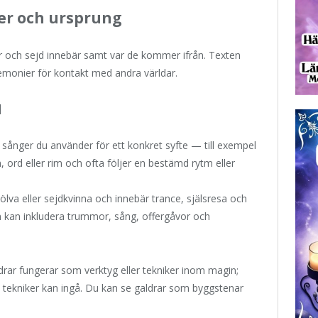
ner och ursprung
rar och sejd innebär samt var de kommer ifrån. Texten
remonier för kontakt med andra världar.
d
r sånger du använder för ett konkret syfte — till exempel
 ord eller rim och ofta följer en bestämd rytm eller
völva eller sejdkvinna och innebär trance, själsresa och
 kan inkludera trummor, sång, offergåvor och
ldrar fungerar som verktyg eller tekniker inom magin;
 tekniker kan ingå. Du kan se galdrar som byggstenar