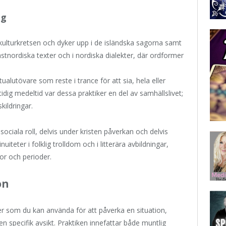
ng
 kulturkretsen och dyker upp i de isländska sagorna samt
ästnordiska texter och i nordiska dialekter, där ordformer
itualutövare som reste i trance för att sia, hela eller
dig medeltid var dessa praktiker en del av samhällslivet;
kildringar.
sociala roll, delvis under kristen påverkan och delvis
teter i folklig trolldom och i litterära avbildningar,
or och perioder.
on
er som du kan använda för att påverka en situation,
 specifik avsikt. Praktiken innefattar både muntlig