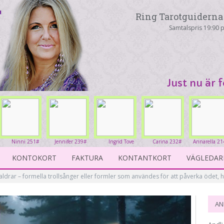
Ring Tarotguiderna 
Samtalspris 19:90 p
Just nu är 
Ninni 251#
Jennifer 239#
Ingrid Tove
Carina 232#
Annarella 21
234#
KONTOKORT
FAKTURA
KONTANTKORT
VÄGLEDAR
aldrar – formella trollsånger eller formler som användes för att påverka ödet, h
AN