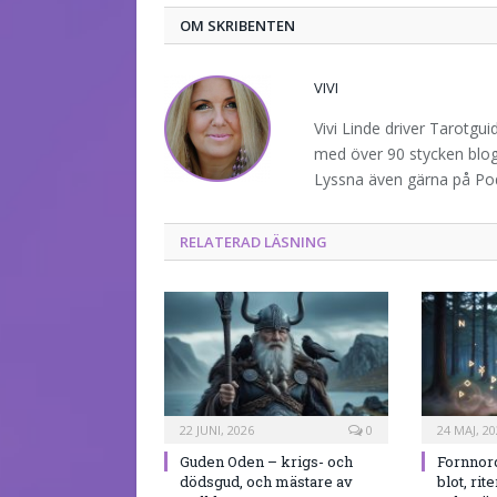
OM SKRIBENTEN
VIVI
Vivi Linde driver Tarotgu
med över 90 stycken blogg
Lyssna även gärna på P
RELATERAD LÄSNING
22 JUNI, 2026
0
24 MAJ, 20
Guden Oden – krigs- och
Fornnord
dödsgud, och mästare av
blot, rit