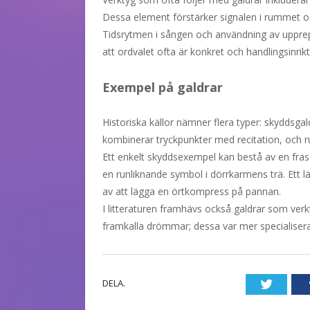
Dessa element förstärker signalen i rummet oc
Tidsrytmen i sången och användning av upprep
att ordvalet ofta är konkret och handlingsinrikt
Exempel på galdrar
Historiska källor nämner flera typer: skyddsg
kombinerar tryckpunkter med recitation, och 
Ett enkelt skyddsexempel kan bestå av en fras
en runliknande symbol i dörrkarmens trä. Ett lä
av att lägga en örtkompress på pannan.
I litteraturen framhävs också galdrar som ver
framkalla drömmar; dessa var mer specialisera
DELA.
Twitte