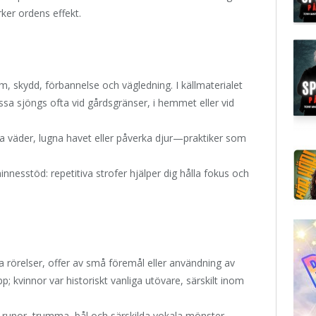
ker ordens effekt.
, skydd, förbannelse och vägledning. I källmaterialet
essa sjöngs ofta vid gårdsgränser, i hemmet eller vid
a väder, lugna havet eller påverka djur—praktiker som
nesstöd: repetitiva strofer hjälper dig hålla fokus och
a rörelser, offer av små föremål eller användning av
p; kvinnor var historiskt vanliga utövare, särskilt inom
r runor, trumma, bål och särskilda vokala mönster.