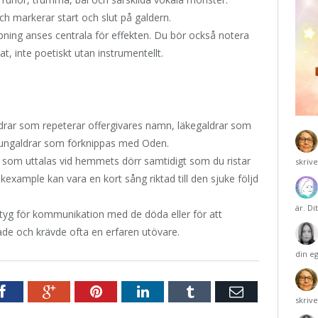
h markerar start och slut på galdern.
ning anses centrala för effekten. Du bör också notera
at, inte poetiskt utan instrumentellt.
aldrar som repeterar offergivares namn, läkegaldrar som
rungaldrar som förknippas med Oden.
 som uttalas vid hemmets dörr samtidigt som du ristar
skriv
kexample kan vara en kort sång riktad till den sjuke följd
är. Di
ktyg för kommunikation med de döda eller för att
de och krävde ofta en erfaren utövare.
din e
r
Facebook
Google+
Pinterest
LinkedIn
Tumblr
E-
skriv
post