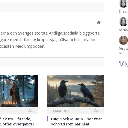
Er so
Website
harmo
iderna och Sveriges största Andliga/Mediala bloggportal
are med inriktning kropp, själ, hälsa och inspiration.
odcasten Mediumpodden.
föres
här
Läs 
26
0
11 MAJ, 2026
0
isk tro – firande,
Hugin och Mumin – ser nuet
er, offer, övergångar
och vad som har hänt