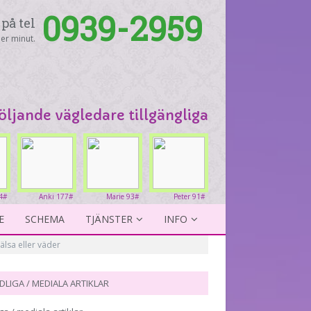
0939-2959
på tel
er minut.
följande vägledare tillgängliga
4#
Anki 177#
Marie 93#
Peter 91#
E
SCHEMA
TJÄNSTER
INFO
älsa eller väder
DLIGA / MEDIALA ARTIKLAR