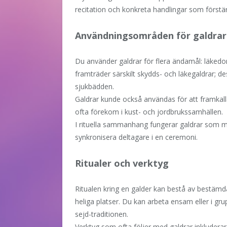
recitation och konkreta handlingar som förstär
Användningsområden för galdrar
Du använder galdrar för flera ändamål: läkedom
framträder särskilt skydds- och läkegaldrar; d
sjukbädden.
Galdrar kunde också användas för att framkall
ofta förekom i kust- och jordbrukssamhällen.
I rituella sammanhang fungerar galdrar som min
synkronisera deltagare i en ceremoni.
Ritualer och verktyg
Ritualen kring en galder kan bestå av bestämd
heliga platser. Du kan arbeta ensam eller i grup
sejd-traditionen.
Verktyg som ofta följer med galdrar inkludera