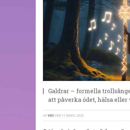
Galdrar – formella trollsång
att påverka ödet, hälsa eller
AV
VIVI
DEN
11 MARS, 2026