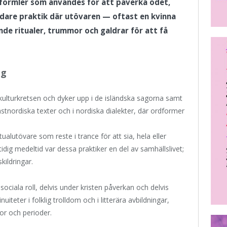
r formler som användes för att påverka ödet,
redare praktik där utövaren — oftast en kvinna
 ritualer, trummor och galdrar för att få
ng
 kulturkretsen och dyker upp i de isländska sagorna samt
ästnordiska texter och i nordiska dialekter, där ordformer
itualutövare som reste i trance för att sia, hela eller
dig medeltid var dessa praktiker en del av samhällslivet;
kildringar.
sociala roll, delvis under kristen påverkan och delvis
teter i folklig trolldom och i litterära avbildningar,
or och perioder.