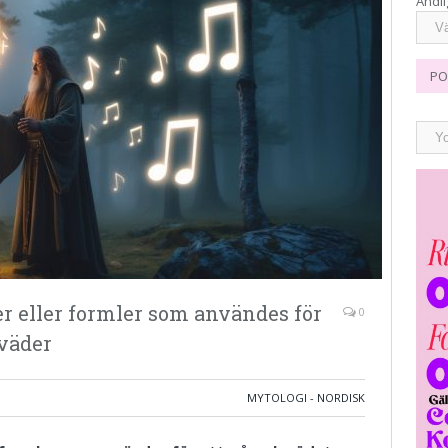
Andli
PO
er eller formler som användes för
0
 väder
MYTOLOGI - NORDISK