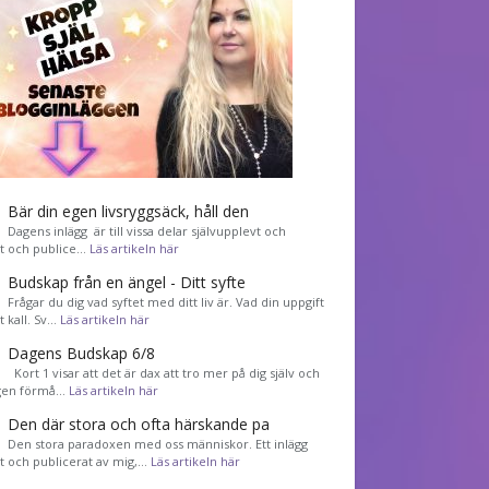
Bär din egen livsryggsäck, håll den
Dagens inlägg är till vissa delar självupplevt och
et och publice…
Läs artikeln här
Budskap från en ängel - Ditt syfte
Frågar du dig vad syftet med ditt liv är. Vad din uppgift
tt kall. Sv…
Läs artikeln här
Dagens Budskap 6/8
Kort 1 visar att det är dax att tro mer på dig själv och
gen förmå…
Läs artikeln här
Den där stora och ofta härskande pa
Den stora paradoxen med oss människor. Ett inlägg
et och publicerat av mig,…
Läs artikeln här