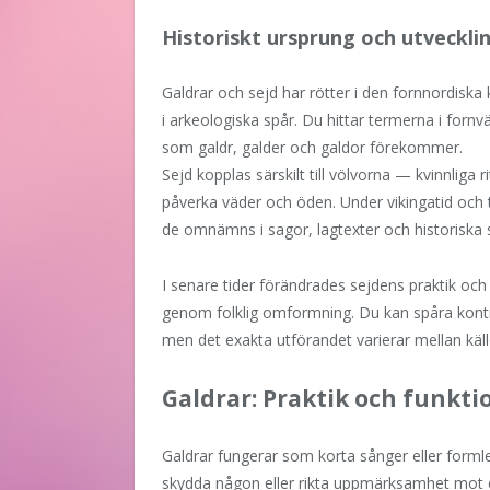
Historiskt ursprung och utveckli
Galdrar och sejd har rötter i den fornnordiska
i arkeologiska spår. Du hittar termerna i fornv
som galdr, galder och galdor förekommer.
Sejd kopplas särskilt till völvorna — kvinnliga r
påverka väder och öden. Under vikingatid och ti
de omnämns i sagor, lagtexter och historiska s
I senare tider förändrades sejdens praktik och 
genom folklig omformning. Du kan spåra kontinui
men det exakta utförandet varierar mellan käll
Galdrar: Praktik och funkti
Galdrar fungerar som korta sånger eller forml
skydda någon eller rikta uppmärksamhet mot en