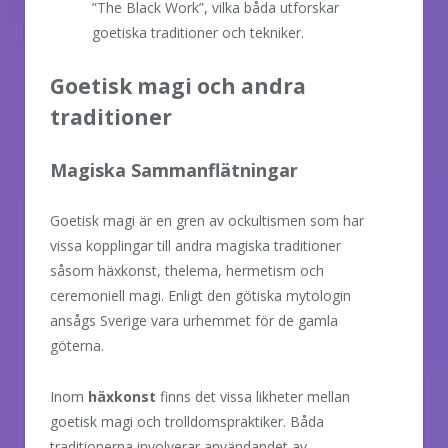
”The Black Work”, vilka båda utforskar
goetiska traditioner och tekniker.
Goetisk magi och andra
traditioner
Magiska Sammanflätningar
Goetisk magi är en gren av ockultismen som har
vissa kopplingar till andra magiska traditioner
såsom häxkonst, thelema, hermetism och
ceremoniell magi. Enligt den götiska mytologin
ansågs Sverige vara urhemmet för de gamla
göterna.
Inom
häxkonst
finns det vissa likheter mellan
goetisk magi och trolldomspraktiker. Båda
traditionerna involverar användandet av