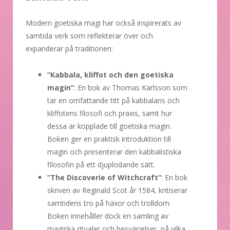
Modern goetiska magi har också inspirerats av
samtida verk som reflekterar över och
expanderar på traditionen:
”Kabbala, kliffot och den goetiska
magin”
: En bok av Thomas Karlsson som
tar en omfattande titt på kabbalans och
kliffotens filosofi och praxis, samt hur
dessa är kopplade till goetiska magin.
Boken ger en praktisk introduktion till
magin och presenterar den kabbalistiska
filosofin på ett djuplodande sätt.
”The Discoverie of Witchcraft”
: En bok
skriven av Reginald Scot år 1584, kritiserar
samtidens tro på häxor och trolldom.
Boken innehåller dock en samling av
magiska ritualer och besvärjelser, på vilka