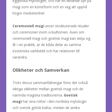
egyptiska mytologier, och har en liknande syn på
magi som en konstform och en väg att uppnå
högre medvetenhet.
Ceremoniell magi
avser strukturerade ritualer
och ceremonier inom ockultismen. Även om
ceremoniell magi och goetisk magi kan skilja sig
åt i sin praktik, är de båda delar av samma
esoteriska världsbild och har relationer till
varandra.
Olikheter och Samverkan
Trots dessa sammanflätningar finns det också
viktiga olikheter mellan goetisk magi och de
nämnda magiska traditionerna.
Goetisk
magi
har sina rötter i den nordiska mytologin
och svensk götisk kultur, medan de andra