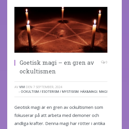
Goetisk magi – en gren av
0
ockultismen
AV
VIVI
DEN
7 SEPTEMBER, 2024
- OCKULTISM / ESOTERISM / MYSTISISM
,
HÄX&MAGI
,
MAGI
Geotisk magi är en gren av ockultismen som
fokuserar på att arbeta med demoner och
andliga krafter. Denna magi har rötter i antika