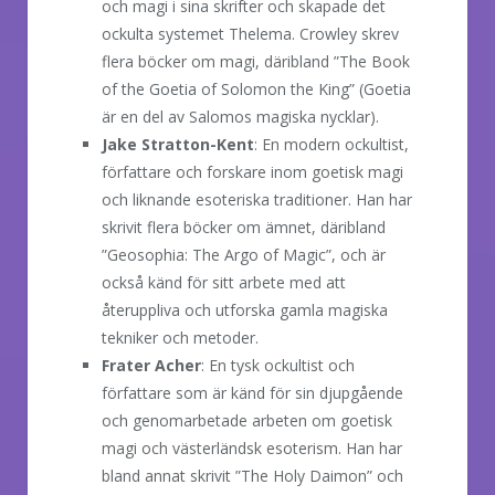
och magi i sina skrifter och skapade det
ockulta systemet Thelema. Crowley skrev
flera böcker om magi, däribland ”The Book
of the Goetia of Solomon the King” (Goetia
är en del av Salomos magiska nycklar).
Jake Stratton-Kent
: En modern ockultist,
författare och forskare inom goetisk magi
och liknande esoteriska traditioner. Han har
skrivit flera böcker om ämnet, däribland
”Geosophia: The Argo of Magic”, och är
också känd för sitt arbete med att
återuppliva och utforska gamla magiska
tekniker och metoder.
Frater Acher
: En tysk ockultist och
författare som är känd för sin djupgående
och genomarbetade arbeten om goetisk
magi och västerländsk esoterism. Han har
bland annat skrivit ”The Holy Daimon” och