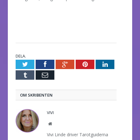
DELA.
Twitter
Facebook
Google+
Pinterest
LinkedIn
Tumblr
E-
post
OM SKRIBENTEN
VIVI
Website
Vivi Linde driver Tarotguiderna