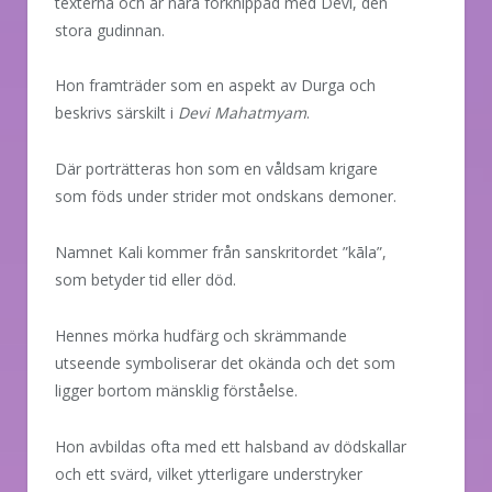
texterna och är nära förknippad med Devi, den
stora gudinnan.
Hon framträder som en aspekt av Durga och
beskrivs särskilt i
Devi Mahatmyam
.
Där porträtteras hon som en våldsam krigare
som föds under strider mot ondskans demoner.
Namnet Kali kommer från sanskritordet ”kāla”,
som betyder tid eller död.
Hennes mörka hudfärg och skrämmande
utseende symboliserar det okända och det som
ligger bortom mänsklig förståelse.
Hon avbildas ofta med ett halsband av dödskallar
och ett svärd, vilket ytterligare understryker