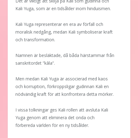
Det är viktigt att skilja på Kali som gudinna och
Kali Yuga, som är en tidsålder inom hinduismen.
Kali Yuga representerar en era av förfall och
moralisk nedgång, medan Kali symboliserar kraft
och transformation.
Namnen är besläktade, då båda härstammar från
sanskritordet ”kāla”.
Men medan Kali Yuga är associerad med kaos
och korruption, förkroppsligar gudinnan Kali en
nödvändig kraft för att konfrontera detta mörker.
I vissa tolkningar ges Kali rollen att avsluta Kali
Yuga genom att eliminera det onda och
förbereda världen för en ny tidsålder.