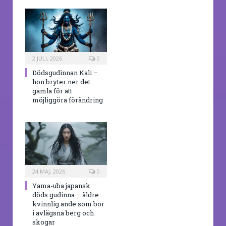
2 JULI, 2026
0
Dödsgudinnan Kali –
hon bryter ner det
gamla för att
möjliggöra förändring
24 MAJ, 2026
0
Yama-uba japansk
döds gudinna – äldre
kvinnlig ande som bor
i avlägsna berg och
skogar