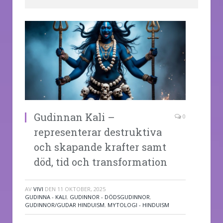
Gudinnan Kali –
0
representerar destruktiva
och skapande krafter samt
död, tid och transformation
AV
VIVI
DEN
11 OKTOBER, 2025
GUDINNA - KALI
,
GUDINNOR - DÖDSGUDINNOR
,
GUDINNOR/GUDAR HINDUISM
,
MYTOLOGI - HINDUISM